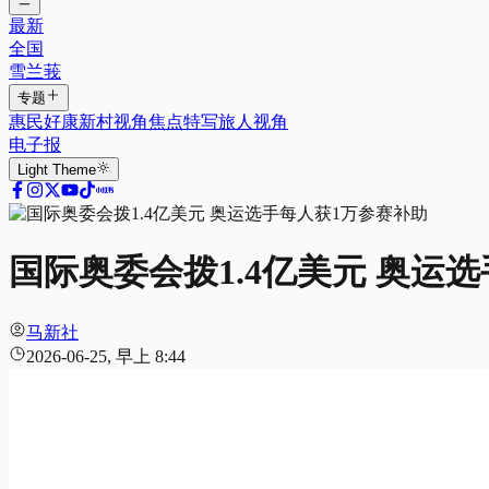
最新
全国
雪兰莪
专题
惠民好康
新村视角
焦点特写
旅人视角
电子报
Light
Theme
国际奥委会拨1.4亿美元 奥运
马新社
2026-06-25, 早上 8:44