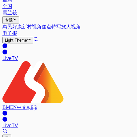
全国
雪兰莪
专题
惠民好康
新村视角
焦点特写
旅人视角
电子报
Light
Theme
Live
TV
BM
EN
中文
தமிழ்
Live
TV