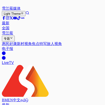
雪兰莪
媒体
Light
Theme
最新
全国
雪兰莪
专题
惠民好康
新村视角
焦点特写
旅人视角
电子报
Live
TV
BM
EN
中文
தமிழ்
最新