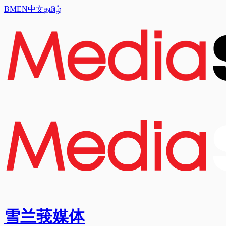
BM
EN
中文
தமிழ்
雪兰莪媒体