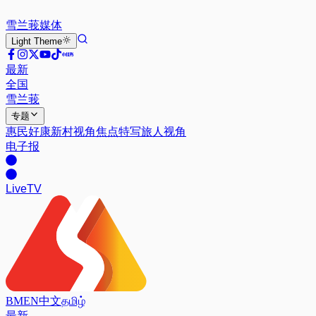
雪兰莪
媒体
Light
Theme
最新
全国
雪兰莪
专题
惠民好康
新村视角
焦点特写
旅人视角
电子报
Live
TV
BM
EN
中文
தமிழ்
最新