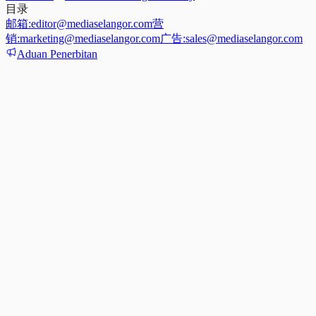
目录
邮箱:
editor@mediaselangor.com
营
销:
marketing@mediaselangor.com
广告:
sales@mediaselangor.com
Aduan Penerbitan