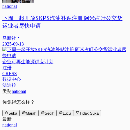
national
下周一起开放SKPS汽油补贴注册 阿米占吁公交货
运业者尽快申请
马新社
2025-09-13
企业可再生能源供应计划
注册
CRESS
数据中心
法迪拉
类别
national
你觉得怎么样？
Suka
Marah
Sedih
Lucu
Tidak Suka
最新
national