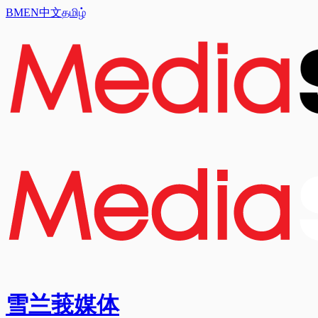
BM
EN
中文
தமிழ்
雪兰莪媒体