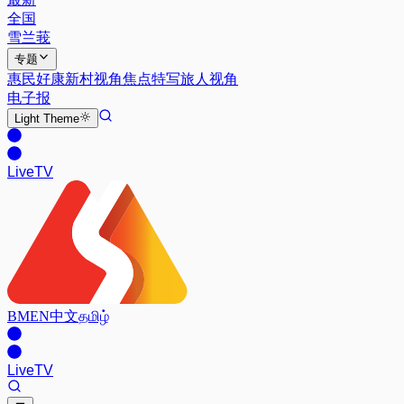
全国
雪兰莪
专题
惠民好康
新村视角
焦点特写
旅人视角
电子报
Light
Theme
Live
TV
BM
EN
中文
தமிழ்
Live
TV