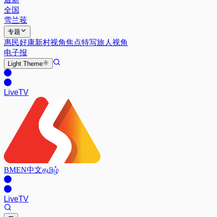
全国
雪兰莪
专题
惠民好康
新村视角
焦点特写
旅人视角
电子报
Light
Theme
Live
TV
BM
EN
中文
தமிழ்
Live
TV