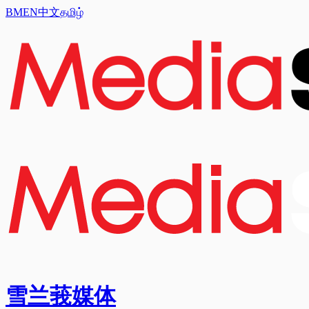
BM
EN
中文
தமிழ்
雪兰莪媒体