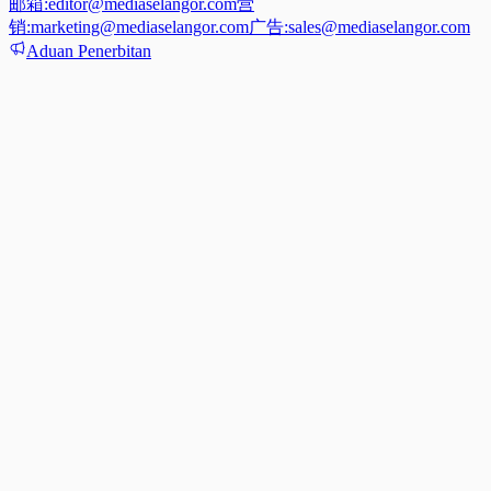
邮箱:
editor@mediaselangor.com
营
销:
marketing@mediaselangor.com
广告:
sales@mediaselangor.com
Aduan Penerbitan