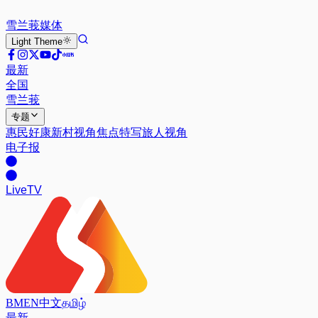
雪兰莪
媒体
Light
Theme
最新
全国
雪兰莪
专题
惠民好康
新村视角
焦点特写
旅人视角
电子报
Live
TV
BM
EN
中文
தமிழ்
最新