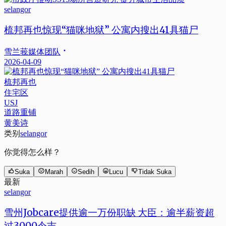
selangor
梳邦再也惊现“猫咪地狱” 公寓内搜出41具猫尸
雪兰莪媒体团队
2026-04-09
梳邦再也
住宅区
USJ
道路重铺
黄美诗
类别
selangor
你觉得怎么样？
Suka
Marah
Sedih
Lucu
Tidak Suka
最新
selangor
雪州Jobcare提供逾一万份职缺 大臣：逾半薪资超
过3000令吉