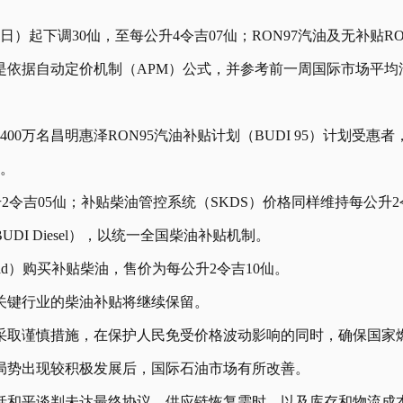
）起下调30仙，至每公升4令吉07仙；RON97汽油及无补贴RON
是依据自动定价机制（APM）公式，并参考前一周国际市场平均
00万名
昌明惠泽RON95汽油补贴计划（BUDI 95）
计划受惠者，
仙。
2令吉05仙；补贴柴油管控系统（SKDS）价格同样维持每公升2
I Diesel），以统一全国柴油补贴机制。
d）购买补贴柴油，售价为每公升2令吉10仙。
关键行业的柴油补贴将继续保留。
采取谨慎措施，在保护人民免受价格波动影响的同时，确保国家
局势出现较积极发展后，国际石油市场有所改善。
括和平谈判未达最终协议、供应链恢复需时，以及库存和物流成