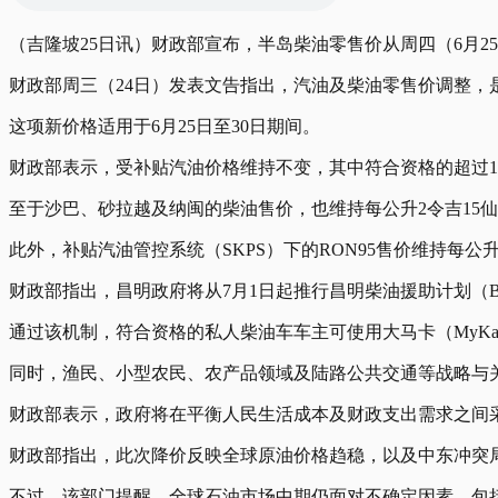
（吉隆坡25日讯）财政部宣布，半岛柴油零售价从周四（6月25日
财政部周三（24日）发表文告指出，汽油及柴油零售价调整，
这项新价格适用于6月25日至30日期间。
财政部表示，受补贴汽油价格维持不变，其中符合资格的超过14
至于沙巴、砂拉越及纳闽的柴油售价，也维持每公升2令吉15
此外，补贴汽油管控系统（SKPS）下的RON95售价维持每公升
财政部指出，昌明政府将从7月1日起推行昌明柴油援助计划（BUD
通过该机制，符合资格的私人柴油车车主可使用大马卡（MyKa
同时，渔民、小型农民、农产品领域及陆路公共交通等战略与
财政部表示，政府将在平衡人民生活成本及财政支出需求之间
财政部指出，此次降价反映全球原油价格趋稳，以及中东冲突
不过，该部门提醒，全球石油市场中期仍面对不确定因素，包