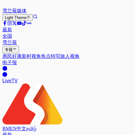
雪兰莪
媒体
Light
Theme
最新
全国
雪兰莪
专题
惠民好康
新村视角
焦点特写
旅人视角
电子报
Live
TV
BM
EN
中文
தமிழ்
最新