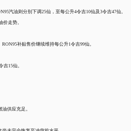
95汽油则分别下调25仙，至每公升4令吉10仙及3令吉47仙。
油价走势。
RON95补贴售价继续维持每公升1令吉99仙。
令吉15仙。
燃油供应充足。
本尚未完全恢复至冲突前水平。