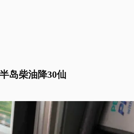
仙 半岛柴油降30仙