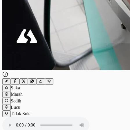
Suka
Marah
Sedih
Lucu
Tidak Suka