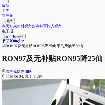
最新
全国
雪兰莪
专题
惠民好康
新村视角
焦点特写
旅人视角
电子报
Light
Theme
RON97及无补贴RON95降25
雪兰莪媒体团队
2026-06-24, 晚上 11:59