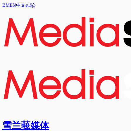
BM
EN
中文
தமிழ்
雪兰莪媒体