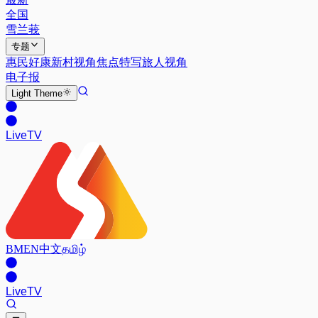
全国
雪兰莪
专题
惠民好康
新村视角
焦点特写
旅人视角
电子报
Light
Theme
Live
TV
BM
EN
中文
தமிழ்
Live
TV