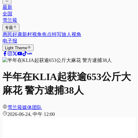
最新
全国
雪兰莪
专题
惠民好康
新村视角
焦点特写
旅人视角
电子报
Light
Theme
半年在KLIA起获逾653公斤大
麻花 警方逮捕38人
雪兰莪媒体团队
2026-06-24, 中午 12:00