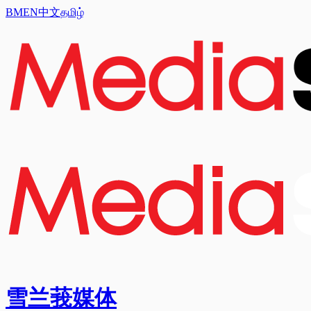
BM
EN
中文
தமிழ்
雪兰莪媒体