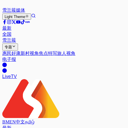
雪兰莪
媒体
Light
Theme
最新
全国
雪兰莪
专题
惠民好康
新村视角
焦点特写
旅人视角
电子报
Live
TV
BM
EN
中文
தமிழ்
最新