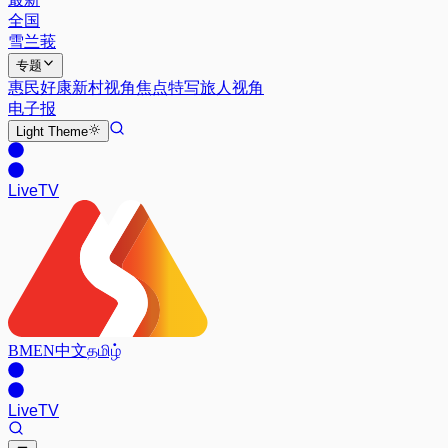
全国
雪兰莪
专题
惠民好康
新村视角
焦点特写
旅人视角
电子报
Light
Theme
Live
TV
BM
EN
中文
தமிழ்
Live
TV