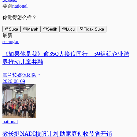
类别
national
你觉得怎么样？
Suka
Marah
Sedih
Lucu
Tidak Suka
最新
selangor
《如果你是我》逾350人换位同行 39组织企业跨
界推动儿童共融
雪兰莪媒体团队
2026-08-09
national
教长挺NADI校服计划 助家庭创收节省开销