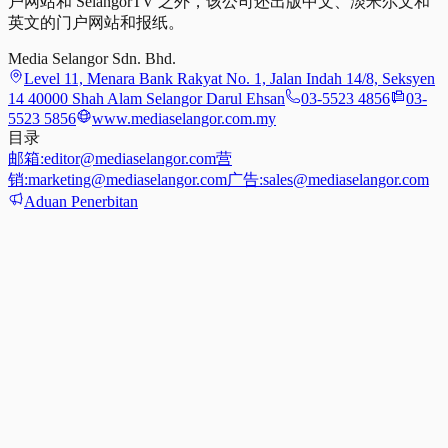
户网站和 SelangorTV 之外，该公司还出版中文、淡米尔文和
英文的门户网站和报纸。
Media Selangor Sdn. Bhd.
Level 11, Menara Bank Rakyat No. 1, Jalan Indah 14/8, Seksyen
14 40000 Shah Alam Selangor Darul Ehsan
03-5523 4856
03-
5523 5856
www.mediaselangor.com.my
目录
邮箱:
editor@mediaselangor.com
营
销:
marketing@mediaselangor.com
广告:
sales@mediaselangor.com
Aduan Penerbitan