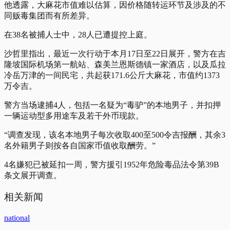
他透露，大麻花市值难以估算，因价格随转运环节及涉及的不
同贩毒集团而有所差异。
在38名被捕人士中，28人已遭提控上庭。
沙哲里指出，最近一次行动于本月17日至22日展开，警方在吉
隆坡国际机场第一航站、森美兰恩斯德镇一家酒店，以及瓜拉
冷岳万津的一间民宅，共起获171.6公斤大麻花，市值约1373
万令吉。
警方当场逮捕4人，包括一名疑为“毒驴”的本地男子，并扣押
一辆运动型多用途车及若干外币现款。
“调查发现，该名本地男子每次收取400至500令吉报酬，其余3
名外籍男子则按各自国家币值收取酬劳。”
4名嫌犯已被延扣一周，警方援引1952年危险毒品法令第39B
条文展开调查。
相关新闻
national