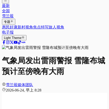
最新
全国
雪兰莪
专题
惠民好康
新村视角
焦点特写
旅人视角
电子报
Light
Theme
气象局发出雷雨警报 雪隆布城
预计至傍晚有大雨
雪兰莪媒体团队
2026-06-24, 早上 8:28