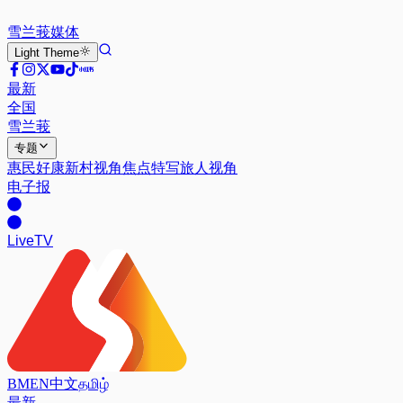
雪兰莪
媒体
Light
Theme
最新
全国
雪兰莪
专题
惠民好康
新村视角
焦点特写
旅人视角
电子报
Live
TV
BM
EN
中文
தமிழ்
最新