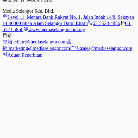
Media Selangor Sdn. Bhd.
Level 11, Menara Bank Rakyat No. 1, Jalan Indah 14/8, Seksyen
14 40000 Shah Alam Selangor Darul Ehsan
03-5523 4856
03-
5523 5856
www.mediaselangor.com.my
目录
邮箱:
editor@mediaselangor.com
营
销:
marketing@mediaselangor.com
广告:
sales@mediaselangor.com
Aduan Penerbitan