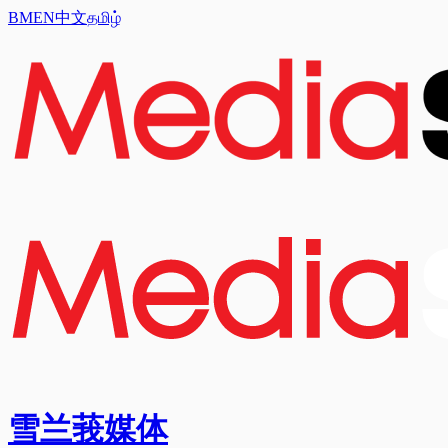
BM
EN
中文
தமிழ்
雪兰莪媒体