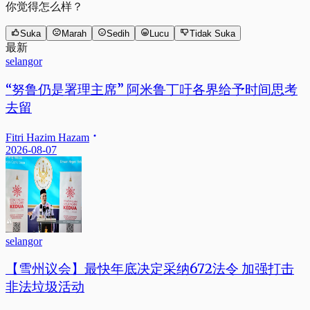
你觉得怎么样？
Suka
Marah
Sedih
Lucu
Tidak Suka
最新
selangor
“努鲁仍是署理主席” 阿米鲁丁吁各界给予时间思考
去留
Fitri Hazim Hazam
2026-08-07
selangor
【雪州议会】最快年底决定采纳672法令 加强打击
非法垃圾活动