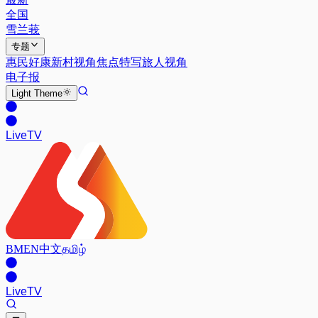
全国
雪兰莪
专题
惠民好康
新村视角
焦点特写
旅人视角
电子报
Light
Theme
Live
TV
BM
EN
中文
தமிழ்
Live
TV