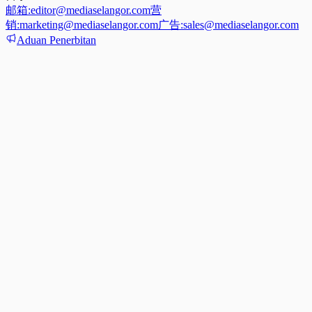
邮箱:
editor@mediaselangor.com
营
销:
marketing@mediaselangor.com
广告:
sales@mediaselangor.com
Aduan Penerbitan