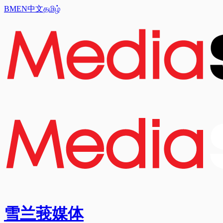
BM
EN
中文
தமிழ்
雪兰莪媒体