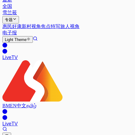
全国
雪兰莪
专题
惠民好康
新村视角
焦点特写
旅人视角
电子报
Light
Theme
Live
TV
BM
EN
中文
தமிழ்
Live
TV