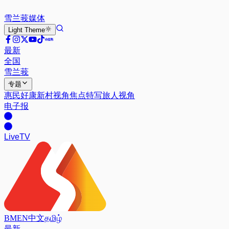
雪兰莪
媒体
Light
Theme
最新
全国
雪兰莪
专题
惠民好康
新村视角
焦点特写
旅人视角
电子报
Live
TV
BM
EN
中文
தமிழ்
最新