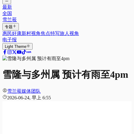
最新
全国
雪兰莪
专题
惠民好康
新村视角
焦点特写
旅人视角
电子报
Light
Theme
雪隆与多州属 预计有雨至4pm
雪兰莪媒体团队
2026-06-24, 早上 6:55