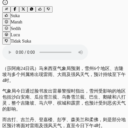
Suka
Marah
Sedih
Lucu
Tidak Suka
（莎阿南24日讯）马来西亚气象局预测，雪州6个地区、吉隆
坡与多个州属将出现雷雨、大雨及强风天气，预计持续至下午
4时。
气象局今日通过脸书发出雷暴警报时指出，雪州受影响的地区
包括沙白安南、瓜拉雪兰莪、乌鲁雪兰莪、巴生、鹅唛和八打
灵，整个吉隆坡、马六甲、槟城和霹雳，也预计受到恶劣天气
的影响。
而吉打、吉兰丹、登嘉楼、彭亨、森美兰和柔佛，则是部分地
区预计将面对雷雨及强风天气，直至今日下午4时。