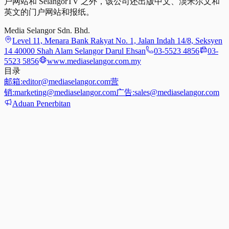
户网站和 SelangorTV 之外，该公司还出版中文、淡米尔文和
英文的门户网站和报纸。
Media Selangor Sdn. Bhd.
Level 11, Menara Bank Rakyat No. 1, Jalan Indah 14/8, Seksyen
14 40000 Shah Alam Selangor Darul Ehsan
03-5523 4856
03-
5523 5856
www.mediaselangor.com.my
目录
邮箱:
editor@mediaselangor.com
营
销:
marketing@mediaselangor.com
广告:
sales@mediaselangor.com
Aduan Penerbitan