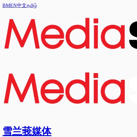
BM
EN
中文
தமிழ்
雪兰莪媒体