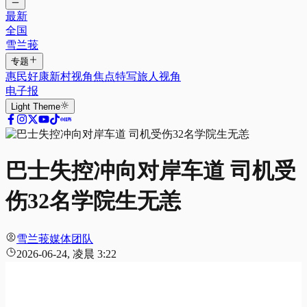
最新
全国
雪兰莪
专题
惠民好康
新村视角
焦点特写
旅人视角
电子报
Light
Theme
巴士失控冲向对岸车道 司机受
伤32名学院生无恙
雪兰莪媒体团队
2026-06-24, 凌晨 3:22