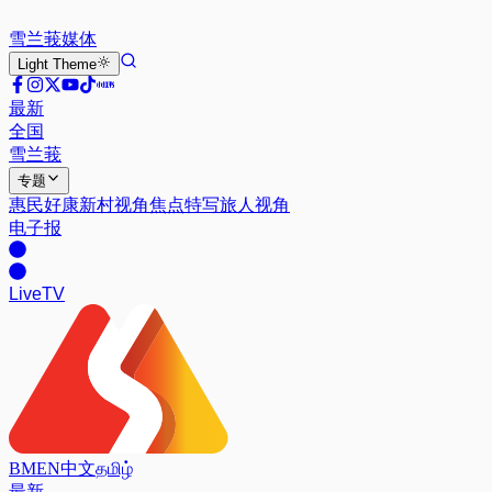
雪兰莪
媒体
Light
Theme
最新
全国
雪兰莪
专题
惠民好康
新村视角
焦点特写
旅人视角
电子报
Live
TV
BM
EN
中文
தமிழ்
最新