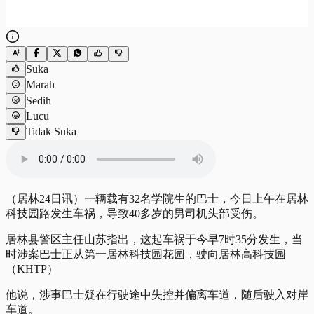
Suka
Marah
Sedih
Lucu
Tidak Suka
（居林24日讯）一辆载有32名学院生的巴士，今日上午在居林
科技园路发生车祸，导致40多岁的男司机头部受伤。
居林县警区主任山苏指出，这起车祸于今早7时35分发生，当
时涉案巴士正从第一居林科技园花园，驶向居林高科技园
（KHTP）
他说，涉事巴士疑在行驶途中失控并偏离车道，随后驶入对岸
车道。