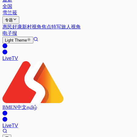
全国
雪兰莪
专题
惠民好康
新村视角
焦点特写
旅人视角
电子报
Light
Theme
Live
TV
BM
EN
中文
தமிழ்
Live
TV