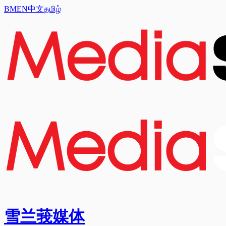
BM
EN
中文
தமிழ்
雪兰莪媒体