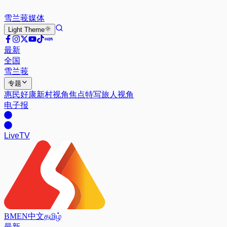
雪兰莪
媒体
Light
Theme
最新
全国
雪兰莪
专题
惠民好康
新村视角
焦点特写
旅人视角
电子报
Live
TV
BM
EN
中文
தமிழ்
最新