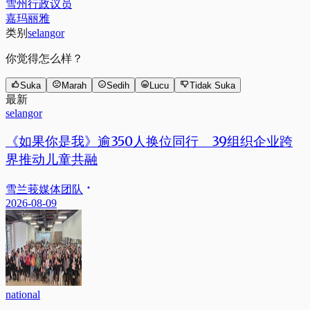
雪州行政议员
嘉玛丽雅
类别
selangor
你觉得怎么样？
Suka
Marah
Sedih
Lucu
Tidak Suka
最新
selangor
《如果你是我》逾350人换位同行 39组织企业跨
界推动儿童共融
雪兰莪媒体团队
2026-08-09
national