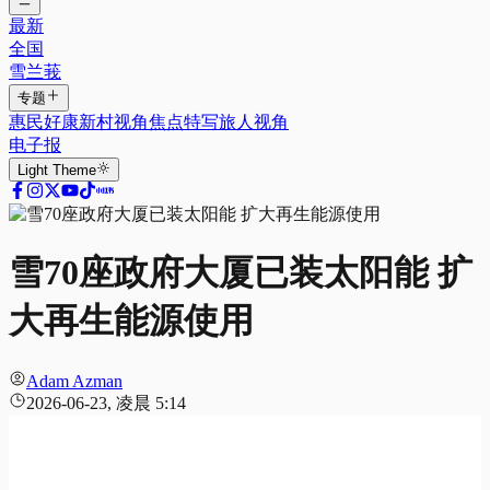
最新
全国
雪兰莪
专题
惠民好康
新村视角
焦点特写
旅人视角
电子报
Light
Theme
雪70座政府大厦已装太阳能 扩
大再生能源使用
Adam Azman
2026-06-23, 凌晨 5:14