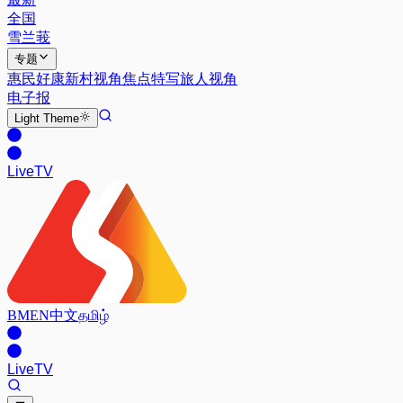
全国
雪兰莪
专题
惠民好康
新村视角
焦点特写
旅人视角
电子报
Light
Theme
Live
TV
BM
EN
中文
தமிழ்
Live
TV