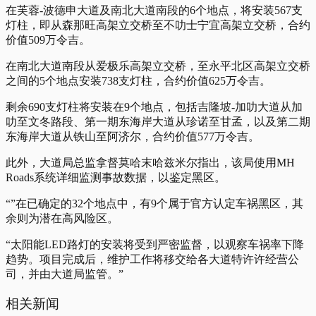
在芙蓉-波德申大道及南北大道南段的6个地点，将安装567支
灯柱，即从森那旺高架立交桥至不叻士宁宜高架立交桥，合约
价值509万令吉。
在南北大道南段从爱极乐高架立交桥，至永平北区高架立交桥
之间的5个地点安装738支灯柱，合约价值625万令吉。
剩余690支灯柱将安装在9个地点，包括吉隆坡-加叻大道从加
叻至文冬路段、第一期东海岸大道从珍诺至甘孟，以及第二期
东海岸大道从铁山至阿济尔，合约价值577万令吉。
此外，大道局总监拿督莫哈末哈兹米尔指出，该局使用MH
Roads系统详细监测事故数据，以鉴定黑区。
“”在已确定的32个地点中，有9个属于官方认定车祸黑区，其
余则为潜在高风险区。
“太阳能LED路灯的安装将受到严密监督，以观察车祸率下降
趋势。项目完成后，维护工作将移交给各大道特许许经营公
司，并由大道局监管。”
相关新闻