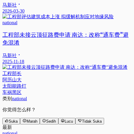
马新社
2026-03-30
national
工程部未接云顶征路费申请 南达：改称“通车费”避
免混淆
马新社
2025-11-18
工程部长
阿历山大
太阳能路灯
车祸黑区
类别
national
你觉得怎么样？
Suka
Marah
Sedih
Lucu
Tidak Suka
最新
national