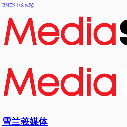
BM
EN
中文
தமிழ்
雪兰莪媒体