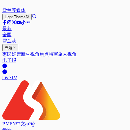
雪兰莪
媒体
Light
Theme
最新
全国
雪兰莪
专题
惠民好康
新村视角
焦点特写
旅人视角
电子报
Live
TV
BM
EN
中文
தமிழ்
最新