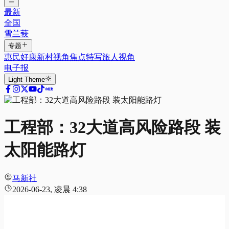
最新
全国
雪兰莪
专题
惠民好康
新村视角
焦点特写
旅人视角
电子报
Light
Theme
工程部：32大道高风险路段 装
太阳能路灯
马新社
2026-06-23, 凌晨 4:38