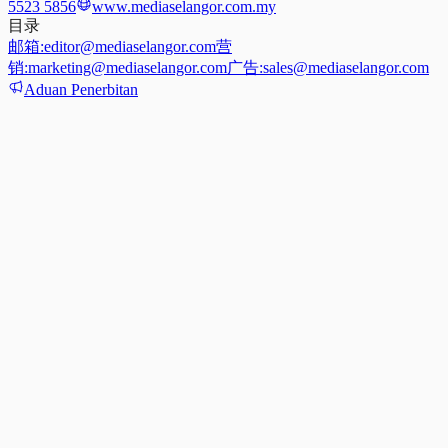
5523 5856
www.mediaselangor.com.my
目录
邮箱:
editor@mediaselangor.com
营
销:
marketing@mediaselangor.com
广告:
sales@mediaselangor.com
Aduan Penerbitan