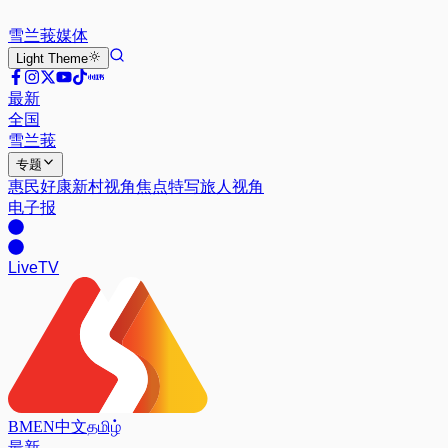
雪兰莪
媒体
Light
Theme
最新
全国
雪兰莪
专题
惠民好康
新村视角
焦点特写
旅人视角
电子报
Live
TV
BM
EN
中文
தமிழ்
最新