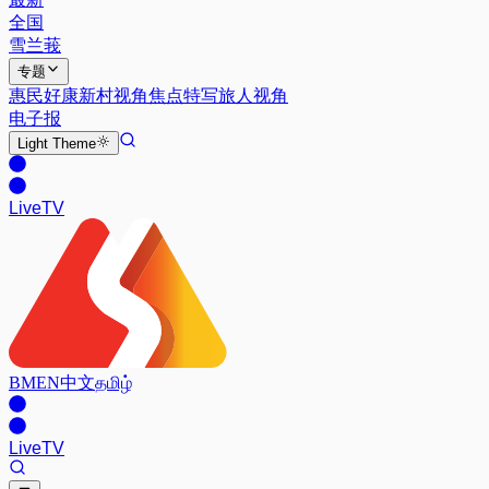
全国
雪兰莪
专题
惠民好康
新村视角
焦点特写
旅人视角
电子报
Light
Theme
Live
TV
BM
EN
中文
தமிழ்
Live
TV