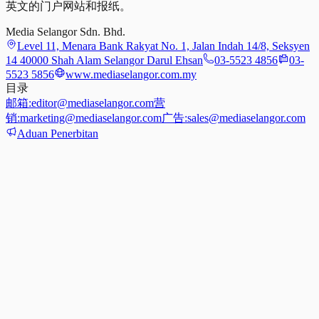
英文的门户网站和报纸。
Media Selangor Sdn. Bhd.
Level 11, Menara Bank Rakyat No. 1, Jalan Indah 14/8, Seksyen
14 40000 Shah Alam Selangor Darul Ehsan
03-5523 4856
03-
5523 5856
www.mediaselangor.com.my
目录
邮箱:
editor@mediaselangor.com
营
销:
marketing@mediaselangor.com
广告:
sales@mediaselangor.com
Aduan Penerbitan