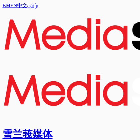
BM
EN
中文
தமிழ்
雪兰莪媒体