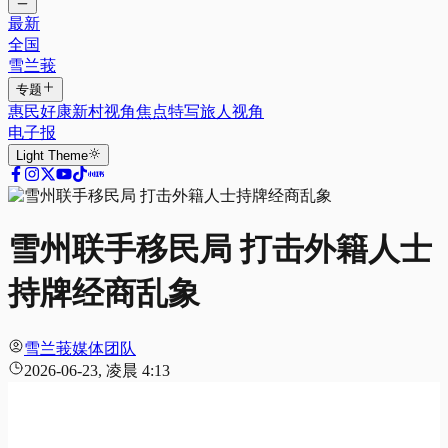
最新
全国
雪兰莪
专题
惠民好康
新村视角
焦点特写
旅人视角
电子报
Light
Theme
雪州联手移民局 打击外籍人士
持牌经商乱象
雪兰莪媒体团队
2026-06-23, 凌晨 4:13