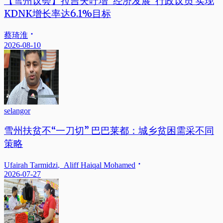
【雪州议会】拉吉夫吁增”经济发展“行政议员 实现
KDNK增长率达6.1%目标
蔡琦淮
2026-08-10
selangor
雪州扶贫不“一刀切” 巴巴莱都：城乡贫困需采不同
策略
Ufairah Tarmidzi
,
Aliff Haiqal Mohamed
2026-07-27