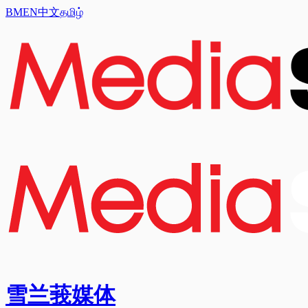
BM
EN
中文
தமிழ்
雪兰莪媒体