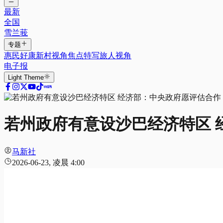
最新
全国
雪兰莪
专题
惠民好康
新村视角
焦点特写
旅人视角
电子报
Light
Theme
若州政府有意设沙巴经济特区 
马新社
2026-06-23, 凌晨 4:00