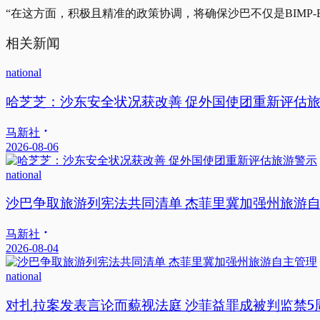
“在这方面，积极且精准的政策协调，将确保沙巴不仅是BIMP
相关新闻
national
哈芝芝：沙东安全状况获改善 促外国使团重新评估
马新社
2026-08-06
national
沙巴争取旅游列宪法共同清单 杰菲里冀加强州旅游
马新社
2026-08-04
national
对扎拉案发表言论而藐视法庭 沙菲益罪成被判监禁5