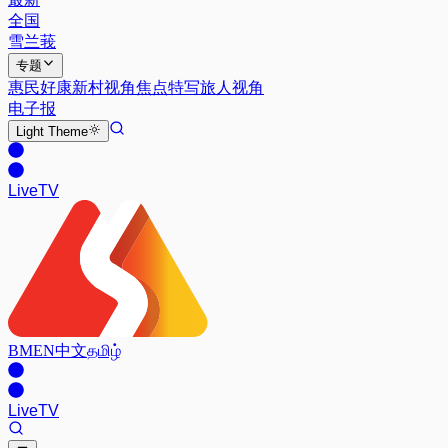
全国
雪兰莪
专题
惠民好康
新村视角
焦点特写
旅人视角
电子报
Light
Theme
Live
TV
BM
EN
中文
தமிழ்
Live
TV