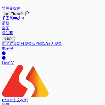
雪兰莪
媒体
Light
Theme
最新
全国
雪兰莪
专题
惠民好康
新村视角
焦点特写
旅人视角
电子报
Live
TV
BM
EN
中文
தமிழ்
最新