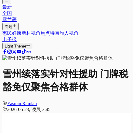
最新
全国
雪兰莪
专题
惠民好康
新村视角
焦点特写
旅人视角
电子报
Light
Theme
雪州续落实针对性援助 门牌税
豁免仅聚焦合格群体
Yasmin Ramlan
2026-06-23, 凌晨 3:45