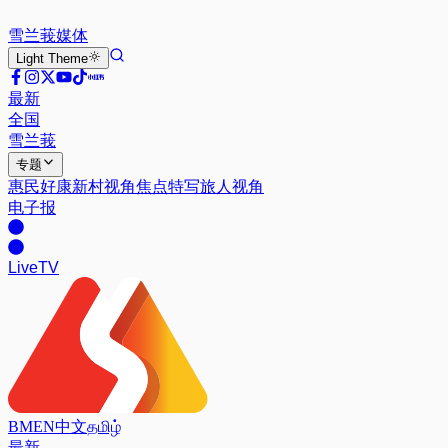
雪兰莪
媒体
Light
Theme
最新
全国
雪兰莪
专题
惠民好康
新村视角
焦点特写
旅人视角
电子报
Live
TV
BM
EN
中文
தமிழ்
最新