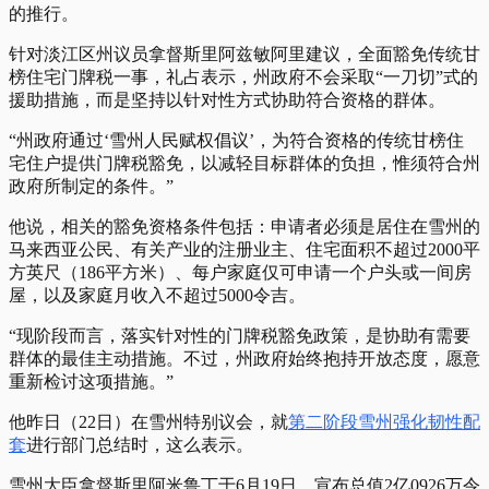
的推行。
针对淡江区州议员拿督斯里阿兹敏阿里建议，全面豁免传统甘
榜住宅门牌税一事，礼占表示，州政府不会采取“一刀切”式的
援助措施，而是坚持以针对性方式协助符合资格的群体。
“州政府通过‘雪州人民赋权倡议’，为符合资格的传统甘榜住
宅住户提供门牌税豁免，以减轻目标群体的负担，惟须符合州
政府所制定的条件。”
他说，相关的豁免资格条件包括：申请者必须是居住在雪州的
马来西亚公民、有关产业的注册业主、住宅面积不超过2000平
方英尺（186平方米）、每户家庭仅可申请一个户头或一间房
屋，以及家庭月收入不超过5000令吉。
“现阶段而言，落实针对性的门牌税豁免政策，是协助有需要
群体的最佳主动措施。不过，州政府始终抱持开放态度，愿意
重新检讨这项措施。”
他昨日（22日）在雪州特别议会，就
第二阶段雪州强化韧性配
套
进行部门总结时，这么表示。
雪州大臣拿督斯里阿米鲁丁于6月19日，宣布总值2亿0926万令