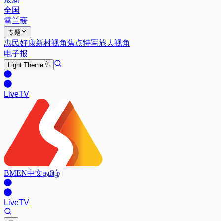
全国
雪兰莪
专题
惠民好康
新村视角
焦点特写
旅人视角
电子报
Light
Theme
Live
TV
BM
EN
中文
தமிழ்
Live
TV