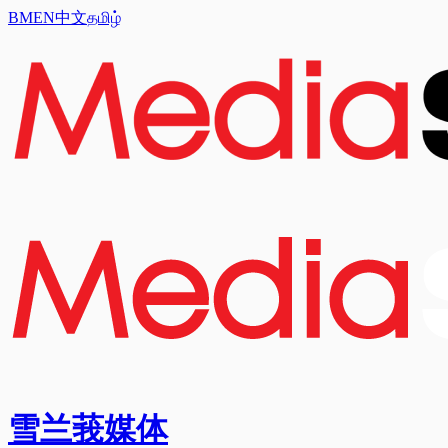
BM
EN
中文
தமிழ்
雪兰莪媒体