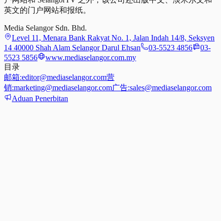
英文的门户网站和报纸。
Media Selangor Sdn. Bhd.
Level 11, Menara Bank Rakyat No. 1, Jalan Indah 14/8, Seksyen
14 40000 Shah Alam Selangor Darul Ehsan
03-5523 4856
03-
5523 5856
www.mediaselangor.com.my
目录
邮箱:
editor@mediaselangor.com
营
销:
marketing@mediaselangor.com
广告:
sales@mediaselangor.com
Aduan Penerbitan