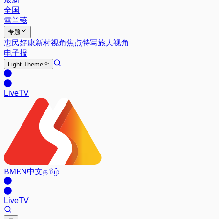
全国
雪兰莪
专题
惠民好康
新村视角
焦点特写
旅人视角
电子报
Light
Theme
Live
TV
BM
EN
中文
தமிழ்
Live
TV