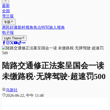
最新
全国
雪兰莪
专题
惠民好康
新村视角
焦点特写
旅人视角
电子报
Light
Theme
陆路交通修正法案呈国会一读
未缴路税·无牌驾驶·超速罚500
马新社
2026-06-22, 中午 11:48