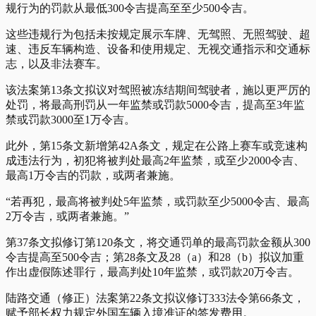
规行为的罚款从最低300令吉提高至至少500令吉。
这些违规行为包括未按规定展示车牌、无驾照、无照驾驶、超
速、违反车辆构造、设备和使用规定、无视交通指示和交通标
志，以及非法赛车。
该法案第13条文拟议对驾照被冻结期间驾驶者，施以更严厉的
处罚，将最高刑罚从一年监禁或罚款5000令吉，提高至3年监
禁或罚款3000至1万令吉。
此外，第15条文新增第42A条文，规定在公路上赛车或竞速构
成违法行为，初犯将被判处最高2年监禁，或至少2000令吉、
最高1万令吉的罚款，或两者兼施。
“若再犯，最高将被判处5年监禁，或罚款至少5000令吉、最高
2万令吉，或两者兼施。”
第37条文拟修订第120条文，将交通罚单的最高罚款金额从300
令吉提高至500令吉；第28条文及28（a）和28（b）拟议加重
作出虚假陈述罪行，最高判处10年监禁，或罚款20万令吉。
陆路交通（修正）法案第22条文拟议修订333法令第66条文，
赋予部长权力规定外国车辆入境准证的签发费用。