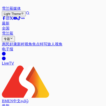
雪兰莪
媒体
Light
Theme
最新
全国
雪兰莪
专题
惠民好康
新村视角
焦点特写
旅人视角
电子报
Live
TV
BM
EN
中文
தமிழ்
最新