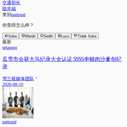
交通部长
陆兆福
类别
national
你觉得怎么样？
Suka
Marah
Sedih
Lucu
Tidak Suka
最新
selangor
瓜雪市会获大马纪录大全认证 5555串蚬肉沙爹创纪
录
雪兰莪媒体团队
2026-08-10
national