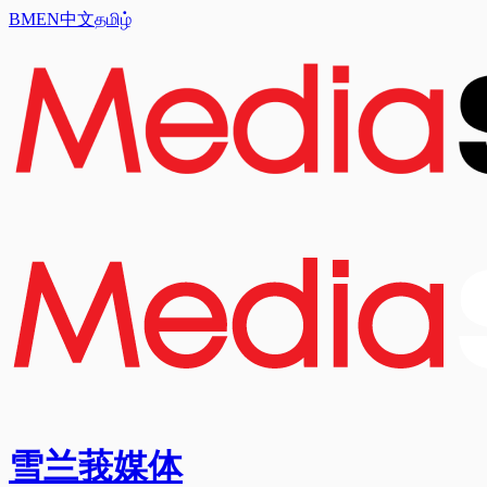
BM
EN
中文
தமிழ்
雪兰莪媒体