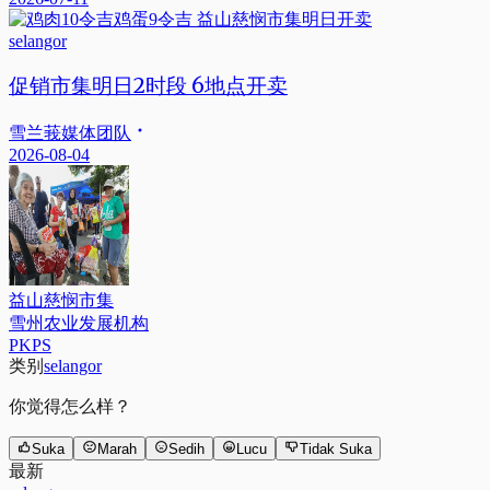
selangor
促销市集明日2时段 6地点开卖
雪兰莪媒体团队
2026-08-04
益山慈悯市集
雪州农业发展机构
PKPS
类别
selangor
你觉得怎么样？
Suka
Marah
Sedih
Lucu
Tidak Suka
最新