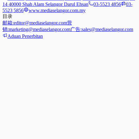
14 40000 Shah Alam Selangor Darul Ehsan
03-5523 4856
03-
5523 5856
www.mediaselangor.com.my
目录
邮箱:
editor@mediaselangor.com
营
销:
marketing@mediaselangor.com
广告:
sales@mediaselangor.com
Aduan Penerbitan