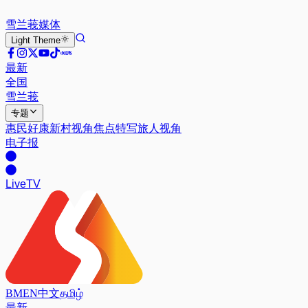
雪兰莪
媒体
Light
Theme
最新
全国
雪兰莪
专题
惠民好康
新村视角
焦点特写
旅人视角
电子报
Live
TV
BM
EN
中文
தமிழ்
最新