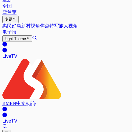
全国
雪兰莪
专题
惠民好康
新村视角
焦点特写
旅人视角
电子报
Light
Theme
Live
TV
BM
EN
中文
தமிழ்
Live
TV