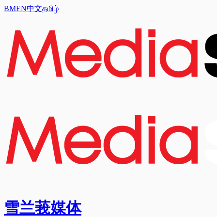
BM
EN
中文
தமிழ்
雪兰莪媒体