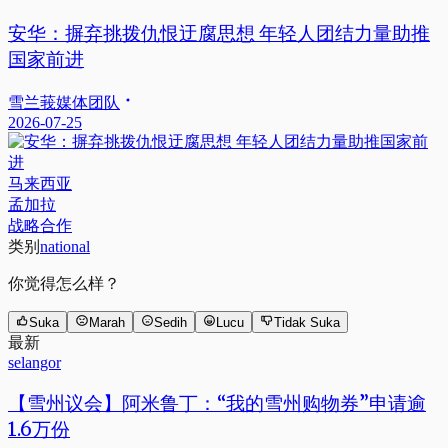
安华：摒弃挑拨仇恨迂腐思想 年轻人团结力量助推
国家前进
雪兰莪媒体团队
2026-07-25
马来西亚
孟加拉
战略合作
类别
national
你觉得怎么样？
Suka
Marah
Sedih
Lucu
Tidak Suka
最新
selangor
【雪州议会】阿米鲁丁：“我的雪州购物券”申请逾
1.6万份