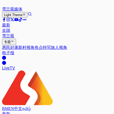
雪兰莪
媒体
Light
Theme
最新
全国
雪兰莪
专题
惠民好康
新村视角
焦点特写
旅人视角
电子报
Live
TV
BM
EN
中文
தமிழ்
最新