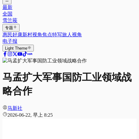
最新
全国
雪兰莪
专题
惠民好康
新村视角
焦点特写
旅人视角
电子报
Light
Theme
马孟扩大军事国防工业领域战
略合作
马新社
2026-06-22, 早上 8:25