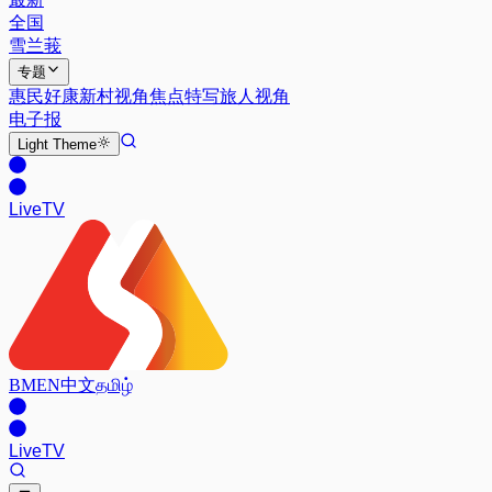
全国
雪兰莪
专题
惠民好康
新村视角
焦点特写
旅人视角
电子报
Light
Theme
Live
TV
BM
EN
中文
தமிழ்
Live
TV