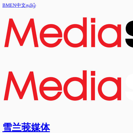
BM
EN
中文
தமிழ்
雪兰莪媒体