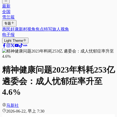
最新
全国
雪兰莪
专题
惠民好康
新村视角
焦点特写
旅人视角
电子报
Light
Theme
精神健康问题2023年料耗253亿
遴委会：成人忧郁症率升至
4.6%
马新社
2026-06-22, 早上 7:30