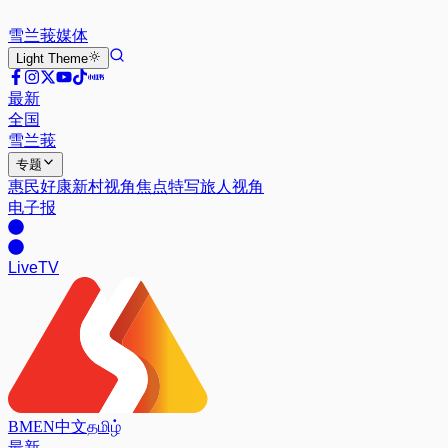
雪兰莪
媒体
Light
Theme
最新
全国
雪兰莪
专题
惠民好康
新村视角
焦点特写
旅人视角
电子报
Live
TV
BM
EN
中文
தமிழ்
最新