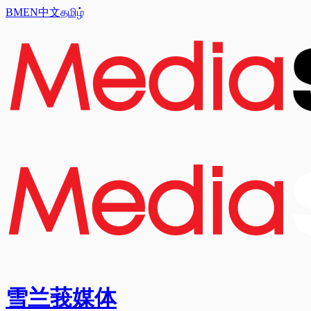
BM
EN
中文
தமிழ்
雪兰莪媒体