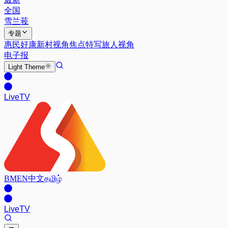
全国
雪兰莪
专题
惠民好康
新村视角
焦点特写
旅人视角
电子报
Light
Theme
Live
TV
BM
EN
中文
தமிழ்
Live
TV