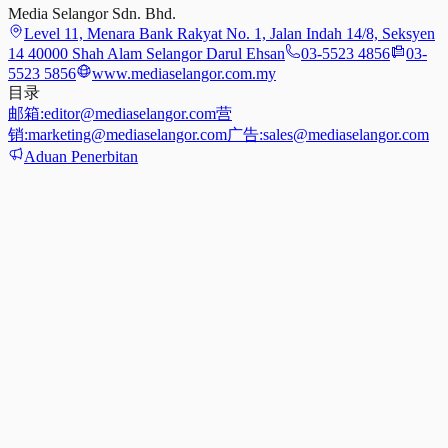
Media Selangor Sdn. Bhd.
Level 11, Menara Bank Rakyat No. 1, Jalan Indah 14/8, Seksyen
14 40000 Shah Alam Selangor Darul Ehsan
03-5523 4856
03-
5523 5856
www.mediaselangor.com.my
目录
邮箱:
editor@mediaselangor.com
营
销:
marketing@mediaselangor.com
广告:
sales@mediaselangor.com
Aduan Penerbitan