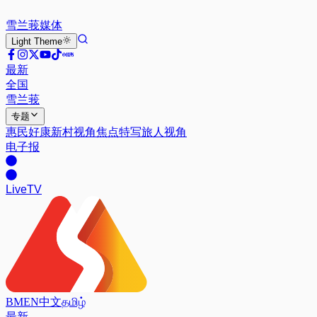
雪兰莪
媒体
Light
Theme
最新
全国
雪兰莪
专题
惠民好康
新村视角
焦点特写
旅人视角
电子报
Live
TV
BM
EN
中文
தமிழ்
最新