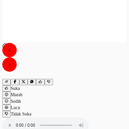
Suka
Marah
Sedih
Lucu
Tidak Suka