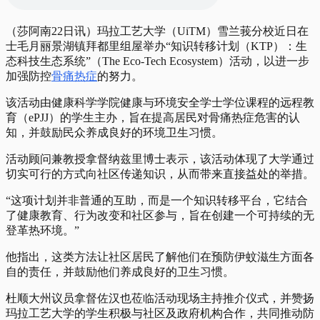
（莎阿南22日讯）玛拉工艺大学（UiTM）雪兰莪分校近日在
士毛月丽景湖镇拜都里组屋举办“知识转移计划（KTP）：生
态科技生态系统”（The Eco-Tech Ecosystem）活动，以进一步
加强防控
骨痛热症
的努力。
该活动由健康科学学院健康与环境安全学士学位课程的远程教
育（ePJJ）的学生主办，旨在提高居民对骨痛热症危害的认
知，并鼓励民众养成良好的环境卫生习惯。
活动顾问兼教授拿督纳兹里博士表示，该活动体现了大学通过
切实可行的方式向社区传递知识，从而带来直接益处的举措。
“这项计划并非普通的互助，而是一个知识转移平台，它结合
了健康教育、行为改变和社区参与，旨在创建一个可持续的无
登革热环境。”
他指出，这类方法让社区居民了解他们在预防伊蚊滋生方面各
自的责任，并鼓励他们养成良好的卫生习惯。
杜顺大州议员拿督佐汉也莅临活动现场主持推介仪式，并赞扬
玛拉工艺大学的学生积极与社区及政府机构合作，共同推动防