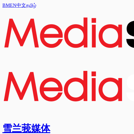
BM
EN
中文
தமிழ்
雪兰莪媒体