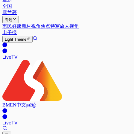
全国
雪兰莪
专题
惠民好康
新村视角
焦点特写
旅人视角
电子报
Light
Theme
Live
TV
BM
EN
中文
தமிழ்
Live
TV