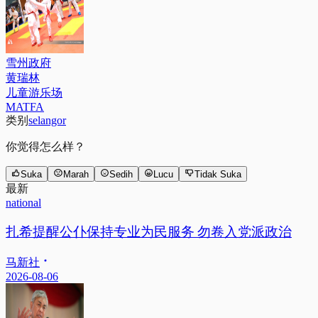
雪州政府
黄瑞林
儿童游乐场
MATFA
类别
selangor
你觉得怎么样？
Suka
Marah
Sedih
Lucu
Tidak Suka
最新
national
扎希提醒公仆保持专业为民服务 勿卷入党派政治
马新社
2026-08-06