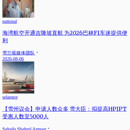
national
海湾航空开通吉隆坡直航 为2026巴林F1车迷提供便
利
雪兰莪媒体团队
2026-08-06
selangor
【雪州议会】申请人数众多 雪大臣：拟提高HPIPT
受惠人数至5000人
Suhaila Shahrul Annuar