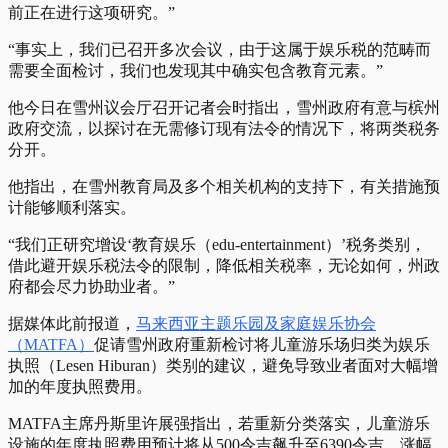
前正在进行这项研究。”
“事实上，我们已召开多次会议，由于这属于娱乐税的范畴而
需要全面检讨，我们也发现其中确实包含教育元素。”
他今日在雪州议会厅召开记者会时指出，雪州政府有意与槟州
政府交流，以探讨在无需修订现有法令的情况下，将两类税务
分开。
他指出，在雪州教育局及多个相关机构的支持下，有关措施预
计能够顺利落实。
“我们正研究增设‘教育娱乐（edu-entertainment）’税务类别，
借此避开娱乐税法令的限制，降低相关税率，无论如何，州政
府都会尽力协助业者。”
据媒体此前报道，
马来西亚主题乐园及家庭娱乐协会
（MATFA）
促请雪州政府重新检讨将儿童游乐场归类为娱乐
执照（Lesen Hiburan）类别的建议，避免导致业者面对大幅增
加的年度执照费用。
MATFA主席丹斯里许展强指出，若重新分类落实，儿童游乐
设施的年度执照费用预计将从500令吉飙升至6390令吉，涨幅