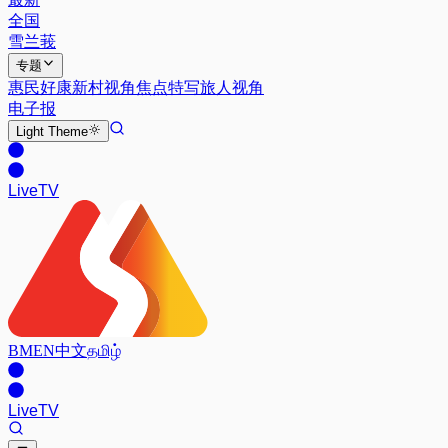
全国
雪兰莪
专题
惠民好康
新村视角
焦点特写
旅人视角
电子报
Light
Theme
Live
TV
BM
EN
中文
தமிழ்
Live
TV