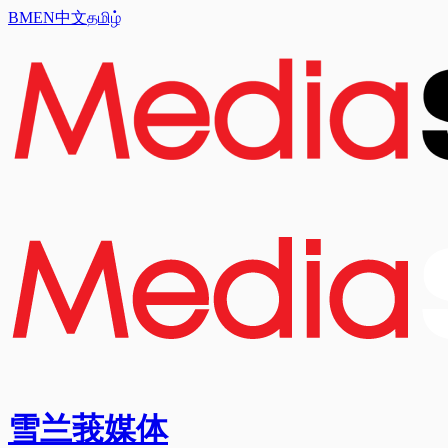
BM
EN
中文
தமிழ்
雪兰莪媒体