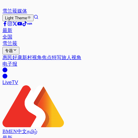
雪兰莪
媒体
Light
Theme
最新
全国
雪兰莪
专题
惠民好康
新村视角
焦点特写
旅人视角
电子报
Live
TV
BM
EN
中文
தமிழ்
最新