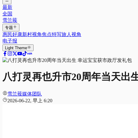
最新
全国
雪兰莪
专题
惠民好康
新村视角
焦点特写
旅人视角
电子报
Light
Theme
八打灵再也升市20周年当天出
雪兰莪媒体团队
2026-06-22, 早上 6:20