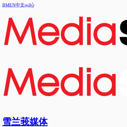
BM
EN
中文
தமிழ்
雪兰莪媒体