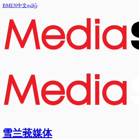
BM
EN
中文
தமிழ்
雪兰莪媒体