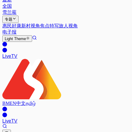
全国
雪兰莪
专题
惠民好康
新村视角
焦点特写
旅人视角
电子报
Light
Theme
Live
TV
BM
EN
中文
தமிழ்
Live
TV