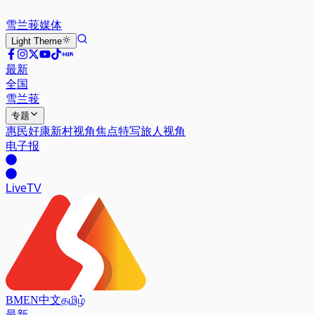
雪兰莪
媒体
Light
Theme
最新
全国
雪兰莪
专题
惠民好康
新村视角
焦点特写
旅人视角
电子报
Live
TV
BM
EN
中文
தமிழ்
最新