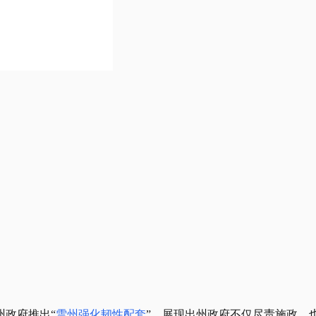
州政府推出“
雪州强化韧性配套
”，展现出州政府不仅尽责施政，