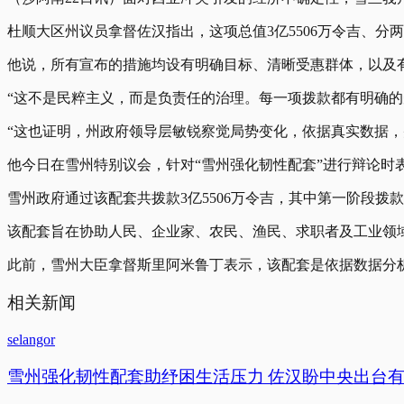
杜顺大区州议员拿督佐汉指出，这项总值3亿5506万令吉、
他说，所有宣布的措施均设有明确目标、清晰受惠群体，以及
“这不是民粹主义，而是负责任的治理。每一项拨款都有明确
“这也证明，州政府领导层敏锐察觉局势变化，依据真实数据
他今日在雪州特别议会，针对“雪州强化韧性配套”进行辩论时
雪州政府通过该配套共拨款3亿5506万令吉，其中第一阶段拨款为
该配套旨在协助人民、企业家、农民、渔民、求职者及工业领
此前，雪州大臣拿督斯里阿米鲁丁表示，该配套是依据数据分
相关新闻
selangor
雪州强化韧性配套助纾困生活压力 佐汉盼中央出台