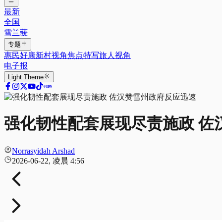
最新
全国
雪兰莪
专题
惠民好康
新村视角
焦点特写
旅人视角
电子报
Light
Theme
强化韧性配套展现尽责施政 佐
Norrasyidah Arshad
2026-06-22, 凌晨 4:56