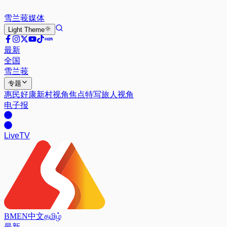
雪兰莪
媒体
Light
Theme
最新
全国
雪兰莪
专题
惠民好康
新村视角
焦点特写
旅人视角
电子报
Live
TV
BM
EN
中文
தமிழ்
最新