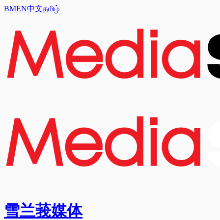
BM
EN
中文
தமிழ்
雪兰莪媒体