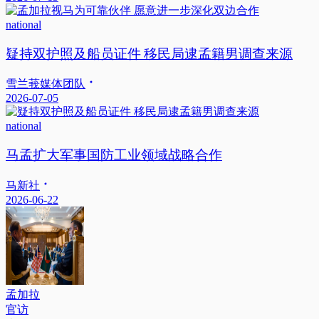
national
疑持双护照及船员证件 移民局逮孟籍男调查来源
雪兰莪媒体团队
2026-07-05
national
马孟扩大军事国防工业领域战略合作
马新社
2026-06-22
孟加拉
官访