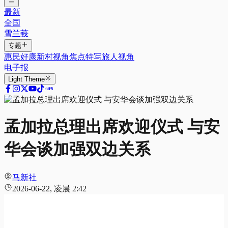
最新
全国
雪兰莪
专题
惠民好康
新村视角
焦点特写
旅人视角
电子报
Light
Theme
孟加拉总理出席欢迎仪式 与安
华会谈加强双边关系
马新社
2026-06-22, 凌晨 2:42