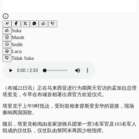
Suka
Marah
Sedih
Lucu
Tidak Suka
（布城22日讯）正在马来西亚进行为期两天官访的孟加拉总理
塔里克，今早在布城首相署出席官方欢迎仪式。
塔里克于上午9时抵达，受到首相拿督斯里安华的迎接，现场
奏响两国国歌。
随后，塔里克检阅由皇家游骑兵团第一营3名军官及103名军人
组成的仪仗队，仪仗队由努阿末再因少校指挥。