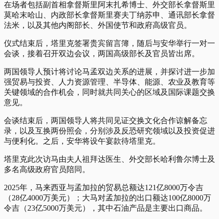
在场者包括副首相拿督斯里阿末扎希博士、外交部长拿督斯里
莫哈末哈山、内政部长拿督斯里赛夫丁纳苏申、通讯部长拿督
法米，以及其他内阁部长、外国使节和政府高级官员。
仪式结束后，塔里克签署贵宾留言簿，随后与安华举行一对一
会谈，接着召开双边会议，两国高级部长及官员皆出席。
两国领导人预计将讨论马孟双边关系的进展，并探讨进一步加
强贸易与投资、人力资源管理、半导体、能源、农业及教育等
关键领域的合作机会，同时就共同关心的区域及国际课题交换
意见。
会谈结束后，两国领导人将共同见证交换文化合作谅解备忘
录，以及互换两份照会，分别涉及反恐研究领域以及投资促进
与便利化。之后，安华将设午宴款待塔里克。
塔里克此次访马由夫人祖拜达医生、外交部长哈利鲁尔博士及
多名高级政府官员陪同。
2025年，马来西亚与孟加拉的贸易总额达121亿8000万令吉
（28亿4000万美元）；大马对孟加拉的出口额达100亿8000万
令吉（23亿5000万美元），其中石油产品是主要出口商品。