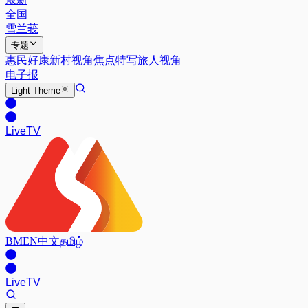
全国
雪兰莪
专题
惠民好康
新村视角
焦点特写
旅人视角
电子报
Light
Theme
Live
TV
BM
EN
中文
தமிழ்
Live
TV