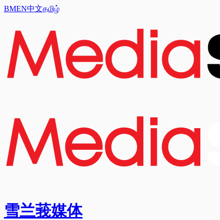
BM
EN
中文
தமிழ்
雪兰莪媒体