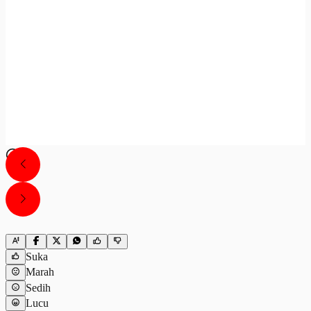
Suka
Marah
Sedih
Lucu