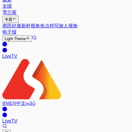
全国
雪兰莪
专题
惠民好康
新村视角
焦点特写
旅人视角
电子报
Light
Theme
Live
TV
BM
EN
中文
தமிழ்
Live
TV