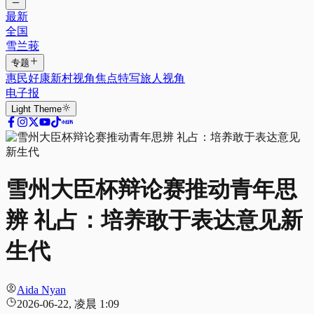
最新
全国
雪兰莪
专题
惠民好康
新村视角
焦点特写
旅人视角
电子报
Light
Theme
雪州大臣杯辩论赛推动青年思
辨 礼占：培养敢于表达意见新
生代
Aida Nyan
2026-06-22, 凌晨 1:09