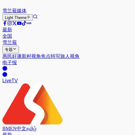
雪兰莪
媒体
Light
Theme
最新
全国
雪兰莪
专题
惠民好康
新村视角
焦点特写
旅人视角
电子报
Live
TV
BM
EN
中文
தமிழ்
最新