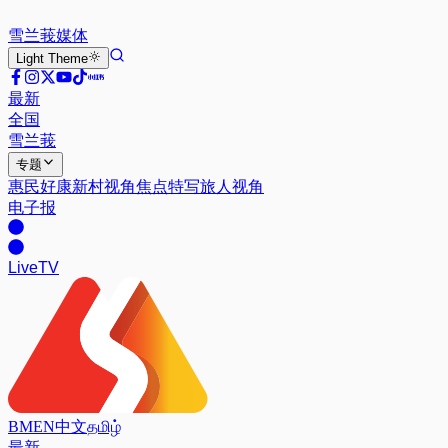
雪兰莪
媒体
Light
Theme
最新
全国
雪兰莪
专题
惠民好康
新村视角
焦点特写
旅人视角
电子报
Live
TV
BM
EN
中文
தமிழ்
最新