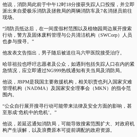
他说，消防局此前于中午12时18分接获失踪人口投报，并立即
派出来自爱极乐消防及拯救局的两辆消防车及7名消拯员前往
现场。
“消防员抵达后，在一间度假村范围以及植物园周边展开搜索
行动，警方及固体废料管理与公共清洁机构（SWCorp）人员
也参与搜寻。”
他发表文告指出，男子随后被送往马六甲医院接受治疗。
哈菲祖拉也呼吁志愿者及公众，如遇到包括失踪人口在内的紧
急情况，应立即通过NG999热线通知有关当局及消防局。
他说，JBPM是我国主要救援机构，相关职责也列入国家灾难
管理机构（NADMA）及国家安全理事会（MKN）的指令范
围内。
“公众自行展开搜寻行动可能带来法律及安全方面的影响，甚
至形成‘危机中的危机’。”
他说，若延迟通知消防局，可能导致搜索范围扩大、对政府机
构产生误解，以及浪费原本可提前调配的政府资源。