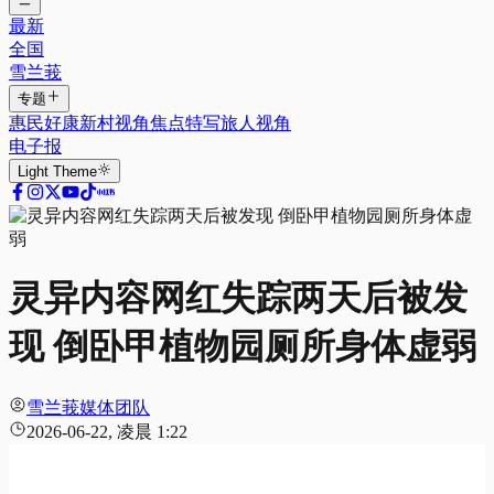
最新
全国
雪兰莪
专题
惠民好康
新村视角
焦点特写
旅人视角
电子报
Light
Theme
灵异内容网红失踪两天后被发
现 倒卧甲植物园厕所身体虚弱
雪兰莪媒体团队
2026-06-22, 凌晨 1:22