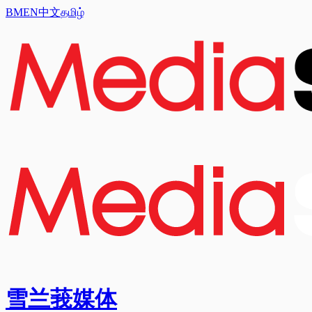
BM
EN
中文
தமிழ்
雪兰莪媒体