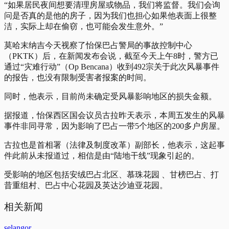
“如果居民夜间想要清理房屋或物品，我们将监督。我们会询
问是否真的是他的房子，因为我们也担心如果他表面上很整
洁，实际上却在偷窃，也可能会发生意外。”
莫哈末纳吉今天视察了怡保巴占警局的事故控制中心
（PKTK）后，在新闻发布会说，截至今天上午8时，警方已
通过“灾难行动”（Op Bencana）收到492宗关于此次风暴事件
的报告，也没有限制受害者报案的时间。
同时，他表示，目前尚未确定受风暴影响地区的损失金额。
据报道，怡保西区国会议员古拉昨天表示，本周五发生的风暴
事件非同寻常，因为影响了巴占一带5个地区的200多户房屋。
古拉也是首相署（法律及制度改革）副部长，他表示，这起事
件此前从未报道过，相信是由“陆地干线”现象引起的。
受影响的地区包括安绒巴占北区、慕珠花园 、甘榜巴占、打
昔重组村、巴占中心花园及英达沙迪亚花园。
相关新闻
selangor