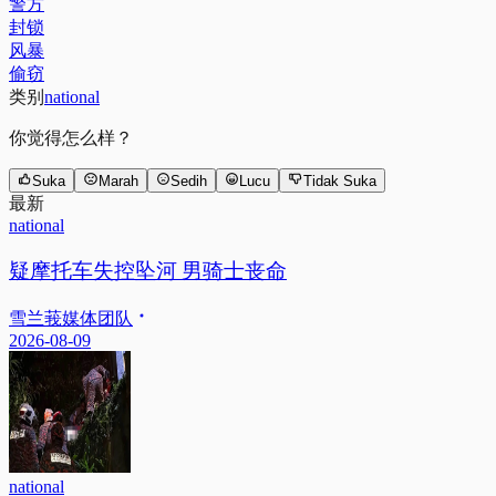
警方
封锁
风暴
偷窃
类别
national
你觉得怎么样？
Suka
Marah
Sedih
Lucu
Tidak Suka
最新
national
疑摩托车失控坠河 男骑士丧命
雪兰莪媒体团队
2026-08-09
national