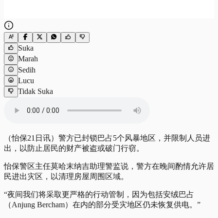
Suka
Marah
Sedih
Lucu
Tidak Suka
（怡保21日讯）警方已封锁巴占5个风暴地区，并限制人员进
出，以防止居民的财产被盗或破门行窃。
怡保警区主任莫哈末纳吉助理警监说，警方在晚间酌情允许居
民进出灾区，以清理房屋周围区域。
“夜间我们将采取更严格的行动管制，因为包括安绒巴占
（Anjung Bercham）在内的部分受灾地区仍未恢复供电。”