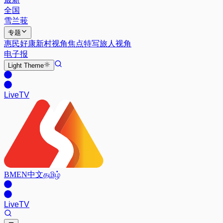
全国
雪兰莪
专题
惠民好康
新村视角
焦点特写
旅人视角
电子报
Light
Theme
Live
TV
BM
EN
中文
தமிழ்
Live
TV