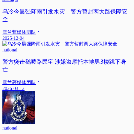
乌冷今晨强降雨引发水灾 警方暂封两大路保障安
全
雪兰莪媒体团队
2025-12-04
national
警方突击鹅唛路民宅 涉嫌盗摩托本地男3楼跳下身
亡
雪兰莪媒体团队
2026-03-12
national