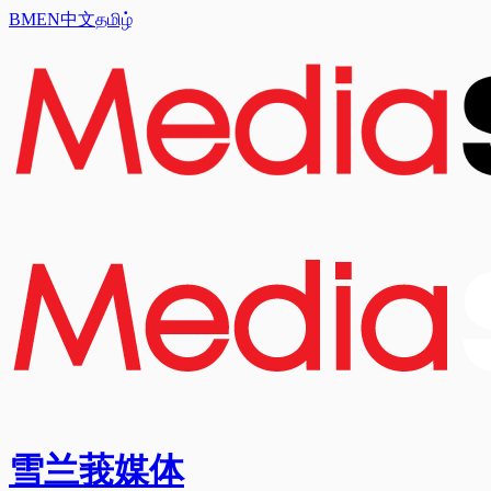
BM
EN
中文
தமிழ்
雪兰莪媒体