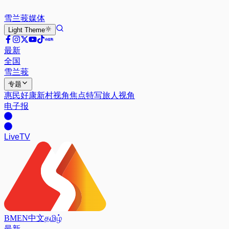
雪兰莪
媒体
Light
Theme
最新
全国
雪兰莪
专题
惠民好康
新村视角
焦点特写
旅人视角
电子报
Live
TV
BM
EN
中文
தமிழ்
最新