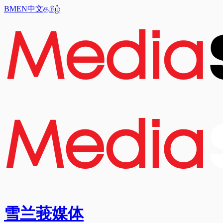
BM
EN
中文
தமிழ்
雪兰莪媒体