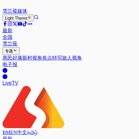
雪兰莪
媒体
Light
Theme
最新
全国
雪兰莪
专题
惠民好康
新村视角
焦点特写
旅人视角
电子报
Live
TV
BM
EN
中文
தமிழ்
最新