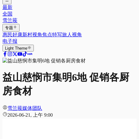
最新
全国
雪兰莪
专题
惠民好康
新村视角
焦点特写
旅人视角
电子报
Light
Theme
益山慈悯市集明6地 促销各厨
房食材
雪兰莪媒体团队
2026-06-21, 上午 9:00