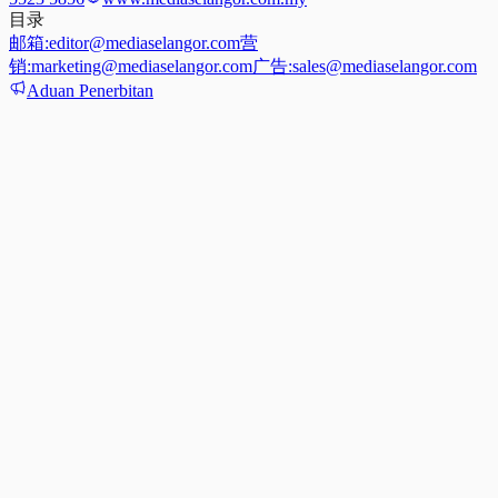
目录
邮箱:
editor@mediaselangor.com
营
销:
marketing@mediaselangor.com
广告:
sales@mediaselangor.com
Aduan Penerbitan