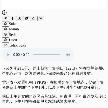
Suka
Marah
Sedih
Lucu
Tidak Suka
（莎阿南21日讯）益山慈悯市集明日（22日）将在雪兰莪州6
个地点开市，欢迎居民带环保袋来采购各种厨房食材。
雪州农业发展机构（PKPS）在脸书分享市集地点，促销市集
分别从上午9时至下午1时，以及下午3时半至6时30分举行。
明日上午开卖的州选区有昔江港、新古毛、哥打白沙罗及冷巴
再也；下午则在峇都知甲及双溪武隆大平卖。