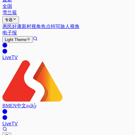
全国
雪兰莪
专题
惠民好康
新村视角
焦点特写
旅人视角
电子报
Light
Theme
Live
TV
BM
EN
中文
தமிழ்
Live
TV