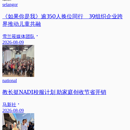
selangor
《如果你是我》逾350人换位同行 39组织企业跨
界推动儿童共融
雪兰莪媒体团队
2026-08-09
national
教长挺NADI校服计划 助家庭创收节省开销
马新社
2026-08-09