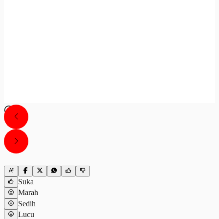
Suka
Marah
Sedih
Lucu