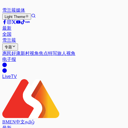
雪兰莪
媒体
Light
Theme
最新
全国
雪兰莪
专题
惠民好康
新村视角
焦点特写
旅人视角
电子报
Live
TV
BM
EN
中文
தமிழ்
最新