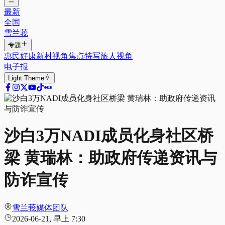
最新
全国
雪兰莪
专题
惠民好康
新村视角
焦点特写
旅人视角
电子报
Light
Theme
沙白3万NADI成员化身社区桥
梁 黄瑞林：助政府传递资讯与
防诈宣传
雪兰莪媒体团队
2026-06-21, 早上 7:30