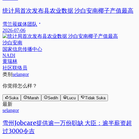
统计局首次发布县农业数据 沙白安南椰子产值最高
雪兰莪媒体团队
2026-07-06
沙白安南
国家信息传播中心
NADI
黄瑞林
社区联络员
类别
selangor
你觉得怎么样？
Suka
Marah
Sedih
Lucu
Tidak Suka
最新
selangor
雪州Jobcare提供逾一万份职缺 大臣：逾半薪资超
过3000令吉