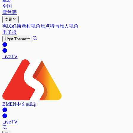
全国
雪兰莪
专题
惠民好康
新村视角
焦点特写
旅人视角
电子报
Light
Theme
Live
TV
BM
EN
中文
தமிழ்
Live
TV