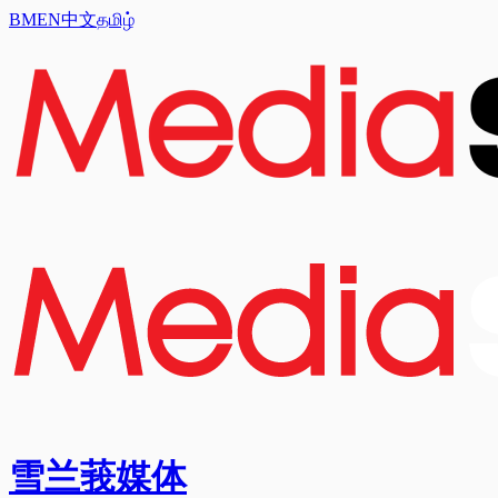
BM
EN
中文
தமிழ்
雪兰莪媒体