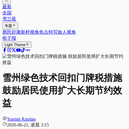
最新
全国
雪兰莪
专题
惠民好康
新村视角
焦点特写
旅人视角
电子报
Light
Theme
雪州绿色技术回扣门牌税措施
鼓励居民使用扩大长期节约效
益
Yasmin Ramlan
2026-06-21, 凌晨 3:15