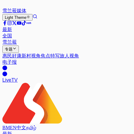
雪兰莪
媒体
Light
Theme
最新
全国
雪兰莪
专题
惠民好康
新村视角
焦点特写
旅人视角
电子报
Live
TV
BM
EN
中文
தமிழ்
最新