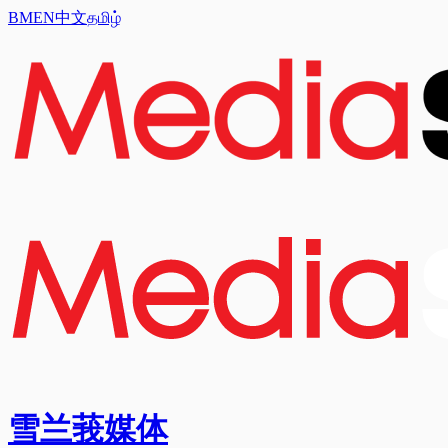
BM
EN
中文
தமிழ்
雪兰莪媒体