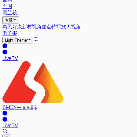
全国
雪兰莪
专题
惠民好康
新村视角
焦点特写
旅人视角
电子报
Light
Theme
Live
TV
BM
EN
中文
தமிழ்
Live
TV