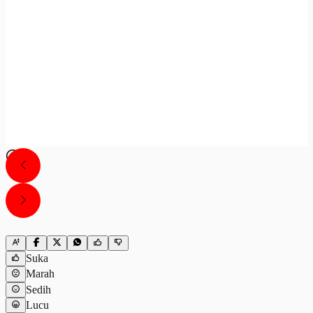
Suka
Marah
Sedih
Lucu