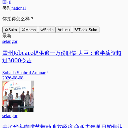
回扣
类别
national
你觉得怎么样？
Suka
Marah
Sedih
Lucu
Tidak Suka
最新
selangor
雪州Jobcare提供逾一万份职缺 大臣：逾半薪资超
过3000令吉
Suhaila Shahrul Annuar
2026-08-08
selangor
美拉华蒂咖啡节带动地方经济 商贩去年单日销售达