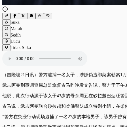
Suka
Marah
Sedih
Lucu
Tidak Suka
（吉隆坡21日讯）警方逮捕一名女子，涉嫌伪造绑架案勒索1万8
武吉阿曼刑事调查局总监拿督古马昨晚发文告说，警方于下午3时
他说，此次行动源于该女子43岁的母亲周五在砂拉越巴达旺警
古马说，武吉阿曼联合砂拉越和柔佛警队成立特别小组，在柔
“警方在突袭行动现场逮捕了一名27岁的本地男子，该男子曾有