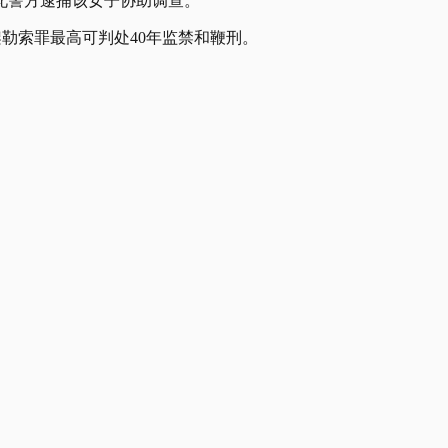
此警方逮捕该女子协助调查。
绑架勒索罪最高可判处40年监禁和鞭刑。