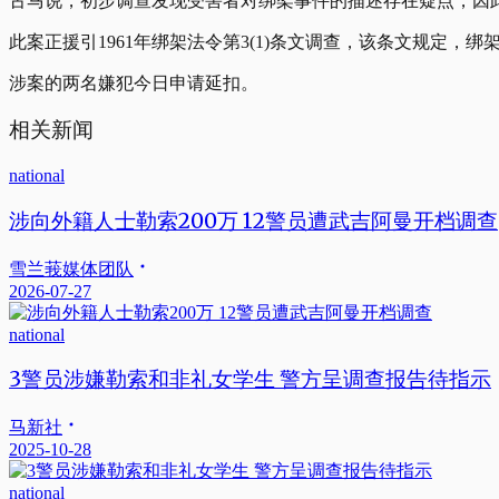
古马说，初步调查发现受害者对绑架事件的描述存在疑点，因
此案正援引1961年绑架法令第3(1)条文调查，该条文规定，
涉案的两名嫌犯今日申请延扣。
相关新闻
national
涉向外籍人士勒索200万 12警员遭武吉阿曼开档调查
雪兰莪媒体团队
2026-07-27
national
3警员涉嫌勒索和非礼女学生 警方呈调查报告待指示
马新社
2025-10-28
national