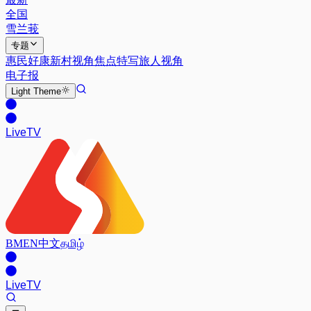
全国
雪兰莪
专题
惠民好康
新村视角
焦点特写
旅人视角
电子报
Light
Theme
Live
TV
BM
EN
中文
தமிழ்
Live
TV