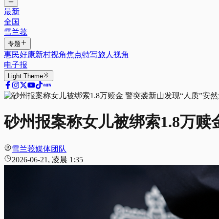
最新
全国
雪兰莪
专题
惠民好康
新村视角
焦点特写
旅人视角
电子报
Light
Theme
砂州报案称女儿被绑索1.8万赎
雪兰莪媒体团队
2026-06-21, 凌晨 1:35