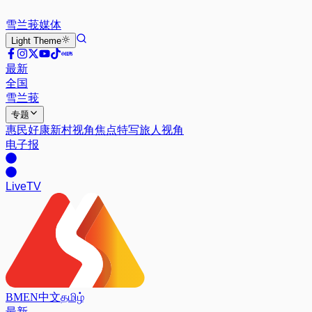
雪兰莪
媒体
Light
Theme
最新
全国
雪兰莪
专题
惠民好康
新村视角
焦点特写
旅人视角
电子报
Live
TV
BM
EN
中文
தமிழ்
最新