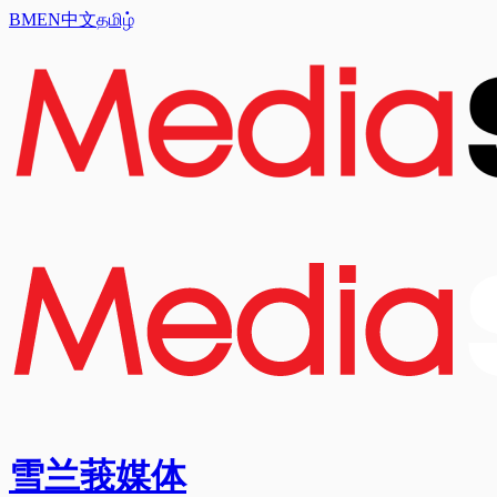
BM
EN
中文
தமிழ்
雪兰莪媒体