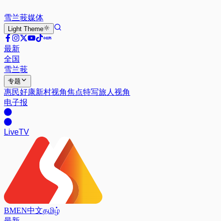
雪兰莪
媒体
Light
Theme
最新
全国
雪兰莪
专题
惠民好康
新村视角
焦点特写
旅人视角
电子报
Live
TV
BM
EN
中文
தமிழ்
最新