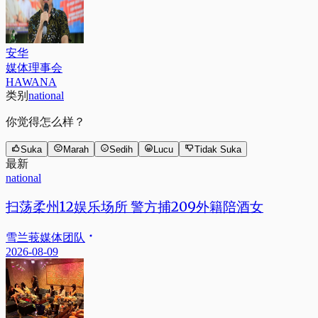
安华
媒体理事会
HAWANA
类别
national
你觉得怎么样？
Suka
Marah
Sedih
Lucu
Tidak Suka
最新
national
扫荡柔州12娱乐场所 警方捕209外籍陪酒女
雪兰莪媒体团队
2026-08-09