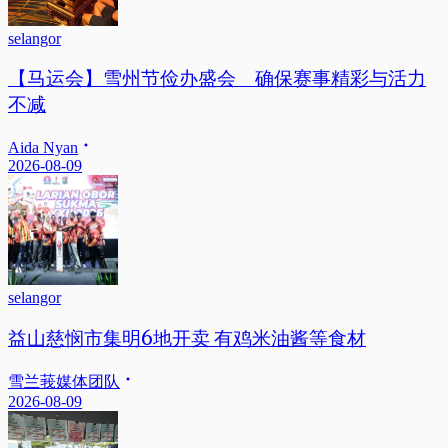
selangor
【马运会】雪州节俭办盛会 确保赛事精彩与活力
不减
Aida Nyan
2026-08-09
selangor
益山慈悯市集明6地开卖 有鸡米油酱等食材
雪兰莪媒体团队
2026-08-09