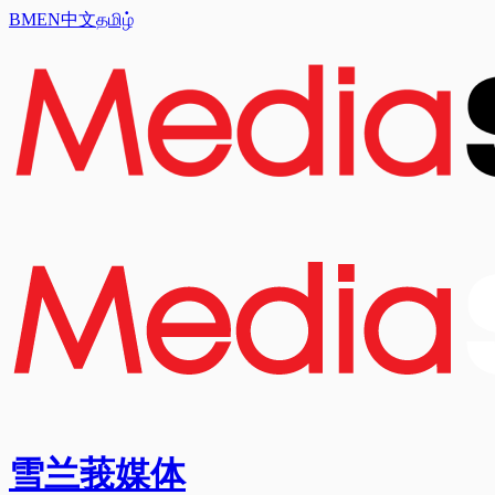
BM
EN
中文
தமிழ்
雪兰莪媒体