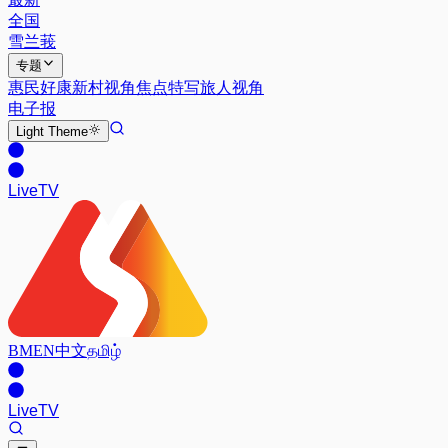
全国
雪兰莪
专题
惠民好康
新村视角
焦点特写
旅人视角
电子报
Light
Theme
Live
TV
BM
EN
中文
தமிழ்
Live
TV