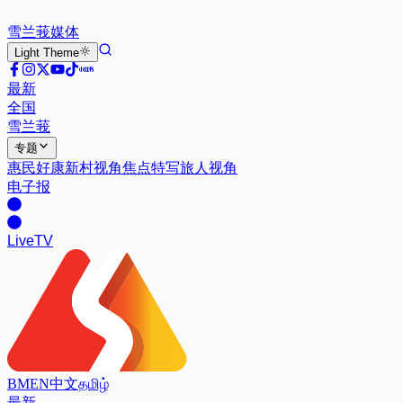
雪兰莪
媒体
Light
Theme
最新
全国
雪兰莪
专题
惠民好康
新村视角
焦点特写
旅人视角
电子报
Live
TV
BM
EN
中文
தமிழ்
最新