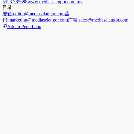
5523 5856
www.mediaselangor.com.my
目录
邮箱:
editor@mediaselangor.com
营
销:
marketing@mediaselangor.com
广告:
sales@mediaselangor.com
Aduan Penerbitan