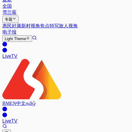
全国
雪兰莪
专题
惠民好康
新村视角
焦点特写
旅人视角
电子报
Light
Theme
Live
TV
BM
EN
中文
தமிழ்
Live
TV