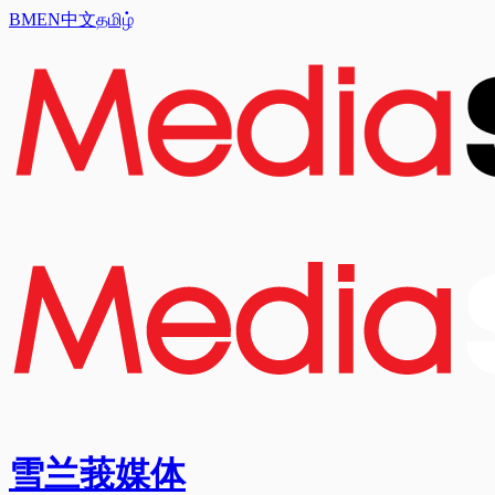
BM
EN
中文
தமிழ்
雪兰莪媒体