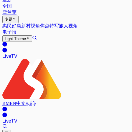
全国
雪兰莪
专题
惠民好康
新村视角
焦点特写
旅人视角
电子报
Light
Theme
Live
TV
BM
EN
中文
தமிழ்
Live
TV