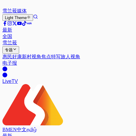
雪兰莪
媒体
Light
Theme
最新
全国
雪兰莪
专题
惠民好康
新村视角
焦点特写
旅人视角
电子报
Live
TV
BM
EN
中文
தமிழ்
最新