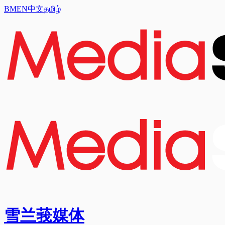
BM
EN
中文
தமிழ்
雪兰莪媒体