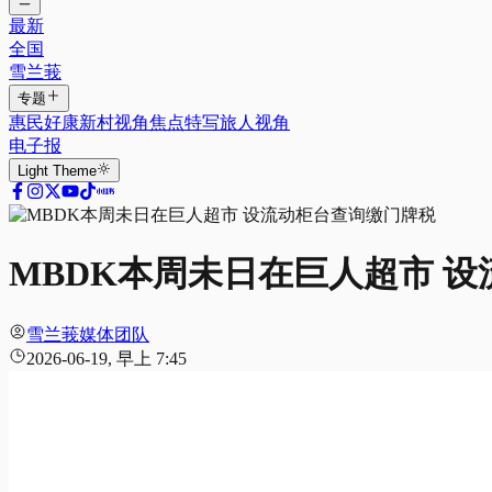
最新
全国
雪兰莪
专题
惠民好康
新村视角
焦点特写
旅人视角
电子报
Light
Theme
MBDK本周未日在巨人超市 
雪兰莪媒体团队
2026-06-19, 早上 7:45