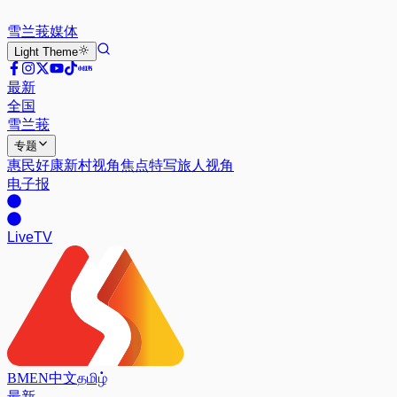
雪兰莪
媒体
Light
Theme
最新
全国
雪兰莪
专题
惠民好康
新村视角
焦点特写
旅人视角
电子报
Live
TV
BM
EN
中文
தமிழ்
最新