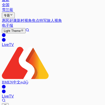
全国
雪兰莪
专题
惠民好康
新村视角
焦点特写
旅人视角
电子报
Light
Theme
Live
TV
BM
EN
中文
தமிழ்
Live
TV