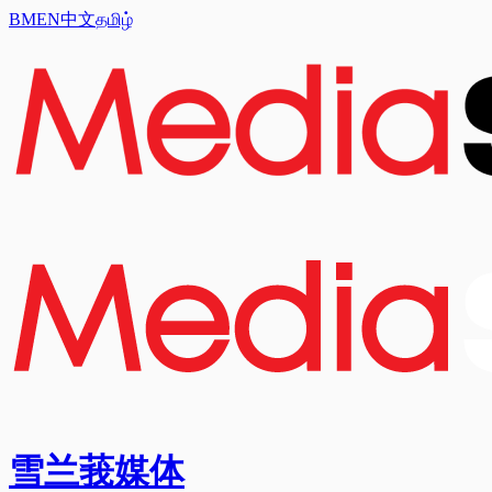
BM
EN
中文
தமிழ்
雪兰莪媒体