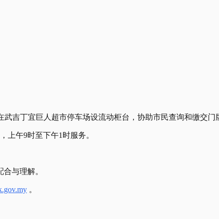
，在武吉丁宜巨人超市停车场设流动柜台，协助市民查询和缴交门
日，上午9时至下午1时服务。
配合与理解。
dk.gov.my
。