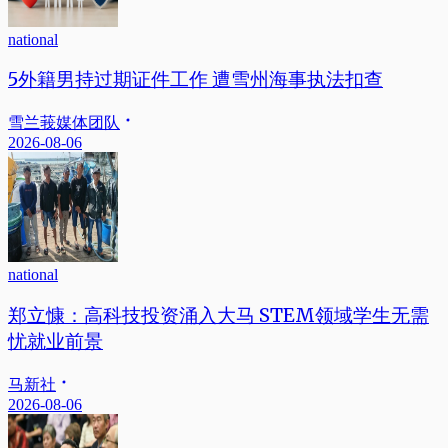
national
5外籍男持过期证件工作 遭雪州海事执法扣查
雪兰莪媒体团队
2026-08-06
national
郑立慷：高科技投资涌入大马 STEM领域学生无需
忧就业前景
马新社
2026-08-06