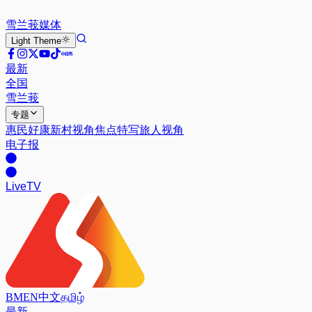
雪兰莪
媒体
Light
Theme
最新
全国
雪兰莪
专题
惠民好康
新村视角
焦点特写
旅人视角
电子报
Live
TV
BM
EN
中文
தமிழ்
最新