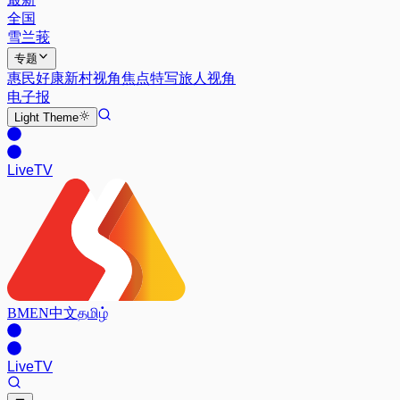
全国
雪兰莪
专题
惠民好康
新村视角
焦点特写
旅人视角
电子报
Light
Theme
Live
TV
BM
EN
中文
தமிழ்
Live
TV