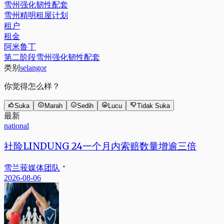
雪州强化韧性配套
雪州精明租屋计划
租户
租金
阿米鲁丁
第二阶段雪州强化韧性配套
类别
selangor
你觉得怎么样？
Suka
Marah
Sedih
Lucu
Tidak Suka
最新
national
社险LINDUNG 24一个月内索赔数量增逾三倍
雪兰莪媒体团队
2026-08-06