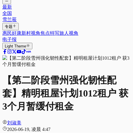
最新
全国
雪兰莪
专题
惠民好康
新村视角
焦点特写
旅人视角
电子报
Light
Theme
【第二阶段雪州强化韧性配
套】精明租屋计划1012租户 获
3个月暂缓付租金
刘淑美
2026-06-19, 凌晨 4:47