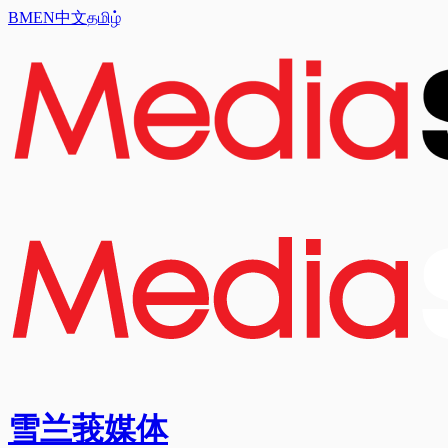
BM
EN
中文
தமிழ்
雪兰莪媒体