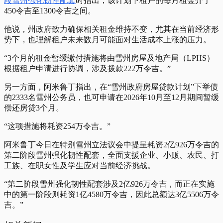
段雪州强化韧性配套
时指出，该计划下租户的每月租金介于
450令吉至1300令吉之间。
他说，州政府致力确保相关租金维持不变，尤其在当前经济形
势下，也理解租户未来数月可能面对生活成本上涨的压力。
“3个月的租金暂缓缴付措施将由雪州房屋及地产局（LPHS）
根据租户申请进行协调，涉及拨款222万令吉。”
另一方面，阿米鲁丁指出，在“雪州政府房屋贷款计划”下举债
的2333名雪州公务员，也可申请在2026年10月至12月期间暂缓
偿还房贷3个月。
“这项措施将耗资254万令吉。”
阿米鲁丁今日在特别雪州立法议会中提呈耗资2亿926万令吉的
第二阶段雪州强化韧性配套，全面支援企业、小贩、农民、打
工族、在职女性及学生应对当前经济挑战。
“第二阶段雪州强化韧性配套涉及2亿926万令吉，而正在实施
中的第一阶段则耗资1亿4580万令吉，因此总额达3亿5506万令
吉。”