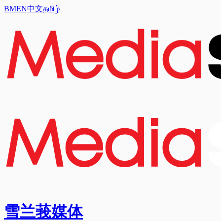
BM
EN
中文
தமிழ்
雪兰莪媒体