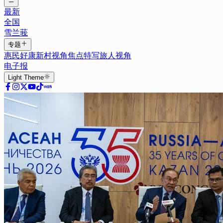
最新
全国
雪兰莪
专题
惠民好康
新村视角
焦点特写
旅人视角
电子报
Light
Theme