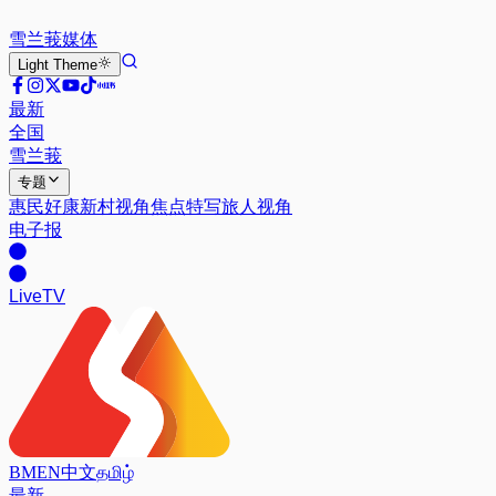
雪兰莪
媒体
Light
Theme
最新
全国
雪兰莪
专题
惠民好康
新村视角
焦点特写
旅人视角
电子报
Live
TV
BM
EN
中文
தமிழ்
最新