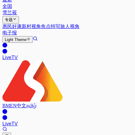
全国
雪兰莪
专题
惠民好康
新村视角
焦点特写
旅人视角
电子报
Light
Theme
Live
TV
BM
EN
中文
தமிழ்
Live
TV