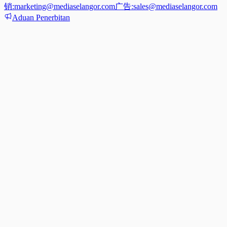
销:
marketing@mediaselangor.com
广告:
sales@mediaselangor.com
Aduan Penerbitan