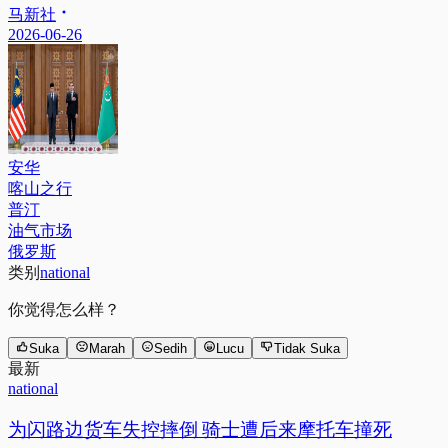
马新社
2026-06-26
安华
喀山之行
普汀
油气市场
俄罗斯
类别
national
你觉得怎么样？
Suka
Marah
Sedih
Lucu
Tidak Suka
最新
national
为闪路边货车失控摔倒 骑士遭后来摩托车撞死