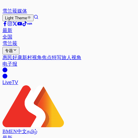
雪兰莪
媒体
Light
Theme
最新
全国
雪兰莪
专题
惠民好康
新村视角
焦点特写
旅人视角
电子报
Live
TV
BM
EN
中文
தமிழ்
最新