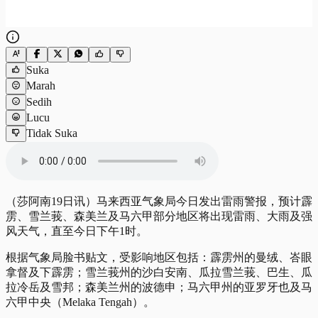
Suka
Marah
Sedih
Lucu
Tidak Suka
（莎阿南19日讯）马来西亚气象局今日发出雷雨警报，预计霹
雳、雪兰莪、森美兰及马六甲部分地区将出现雷雨、大雨及强
风天气，直至今日下午1时。
根据气象局脸书贴文，受影响地区包括：霹雳州的曼绒、峇眼
拿督及下霹雳；雪兰莪州的沙白安南、瓜拉雪兰莪、巴生、瓜
拉冷岳及雪邦；森美兰州的波德申；马六甲州的亚罗牙也及马
六甲中央（Melaka Tengah）。