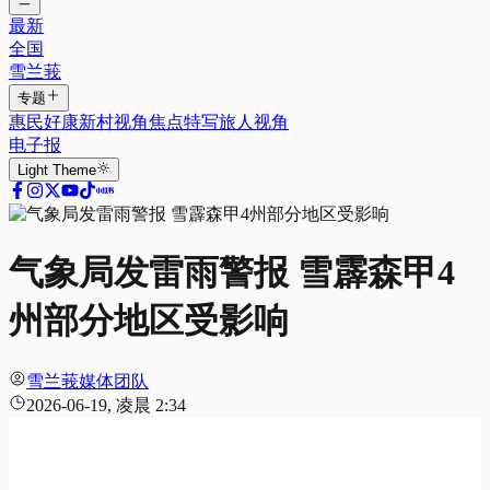
最新
全国
雪兰莪
专题
惠民好康
新村视角
焦点特写
旅人视角
电子报
Light
Theme
气象局发雷雨警报 雪霹森甲4
州部分地区受影响
雪兰莪媒体团队
2026-06-19, 凌晨 2:34