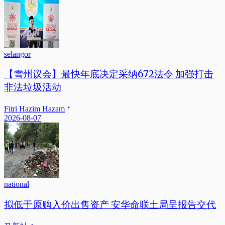
selangor
【雪州议会】最快年底决定采纳672法令 加强打击
非法垃圾活动
Fitri Hazim Hazam
2026-08-07
national
拟低于原购入价出售资产 安华命联土局呈报告交代