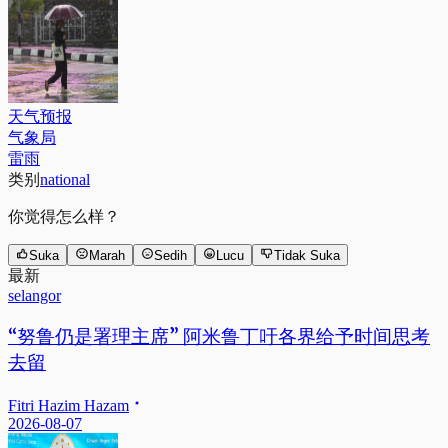
天气预报
气象局
雷雨
类别
national
你觉得怎么样？
Suka
Marah
Sedih
Lucu
Tidak Suka
最新
selangor
“努鲁仍是署理主席” 阿米鲁丁吁各界给予时间思考
去留
Fitri Hazim Hazam
2026-08-07