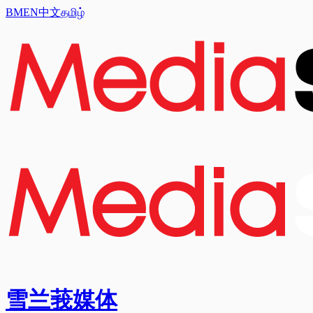
BM
EN
中文
தமிழ்
雪兰莪媒体