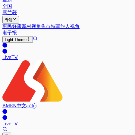
全国
雪兰莪
专题
惠民好康
新村视角
焦点特写
旅人视角
电子报
Light
Theme
Live
TV
BM
EN
中文
தமிழ்
Live
TV