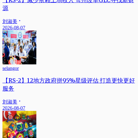
【RS-2】减少依赖土地收入 雪州改革GLC寻找新财
源
刘淑美
2026-08-07
selangor
【RS-2】12地方政府拼95%星级评估 打造更快更好
服务
刘淑美
2026-08-07