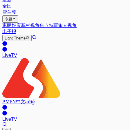
全国
雪兰莪
专题
惠民好康
新村视角
焦点特写
旅人视角
电子报
Light
Theme
Live
TV
BM
EN
中文
தமிழ்
Live
TV