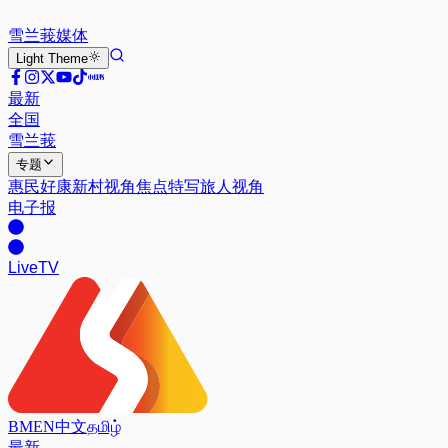
雪兰莪
媒体
Light
Theme
最新
全国
雪兰莪
专题
惠民好康
新村视角
焦点特写
旅人视角
电子报
Live
TV
BM
EN
中文
தமிழ்
最新