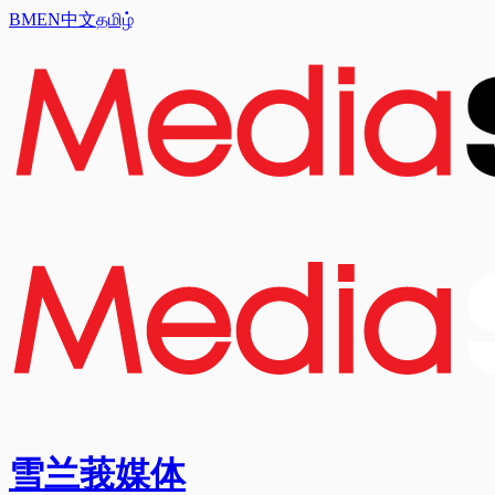
BM
EN
中文
தமிழ்
雪兰莪媒体