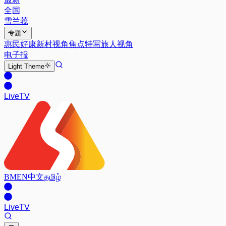
全国
雪兰莪
专题
惠民好康
新村视角
焦点特写
旅人视角
电子报
Light
Theme
Live
TV
BM
EN
中文
தமிழ்
Live
TV