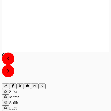
Suka
Marah
Sedih
Lucu