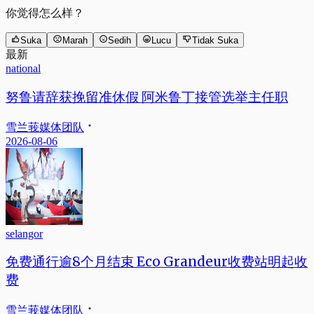
你觉得怎么样？
Suka
Marah
Sedih
Lucu
Tidak Suka
最新
national
努鲁请辞获挽留准休假 阿米鲁丁接管选举主任职
雪兰莪媒体团队
2026-08-06
selangor
免费通行逾8个月结束 Eco Grandeur收费站明起收
费
雪兰莪媒体团队