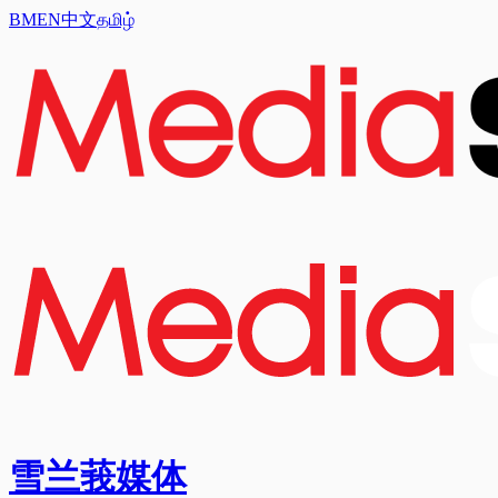
BM
EN
中文
தமிழ்
雪兰莪媒体