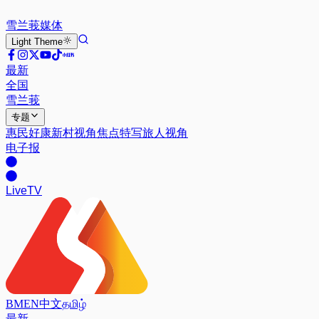
雪兰莪
媒体
Light
Theme
最新
全国
雪兰莪
专题
惠民好康
新村视角
焦点特写
旅人视角
电子报
Live
TV
BM
EN
中文
தமிழ்
最新