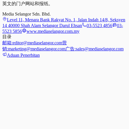
英文的门户网站和报纸。
Media Selangor Sdn. Bhd.
Level 11, Menara Bank Rakyat No. 1, Jalan Indah 14/8, Seksyen
14 40000 Shah Alam Selangor Darul Ehsan
03-5523 4856
03-
5523 5856
www.mediaselangor.com.my
目录
邮箱:
editor@mediaselangor.com
营
销:
marketing@mediaselangor.com
广告:
sales@mediaselangor.com
Aduan Penerbitan