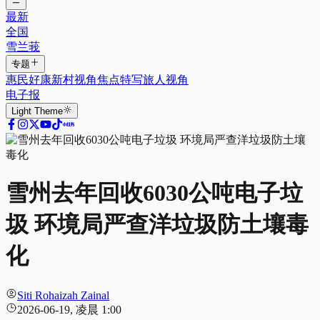
最新
全国
雪兰莪
专题
惠民好康
新村视角
焦点特写
旅人视角
电子报
Light
Theme
雪州去年回收6030公吨电子垃
圾 环境局严查洋垃圾防土壤毒
化
Siti Rohaizah Zainal
2026-06-19, 凌晨 1:00