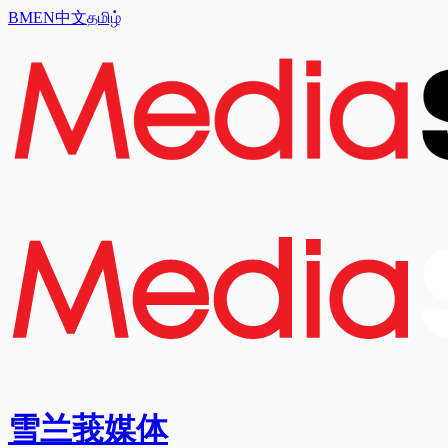
BM
EN
中文
தமிழ்
雪兰莪媒体