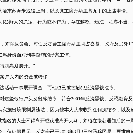
莫哈末苏海米退役上尉，以及党主席丹斯里慕尤丁的上述申请。
能证明答辩人的决定、行为或不作为，存在越权、违法、程序不当
申请，并将反贪会、时任反贪会主席丹斯里阿占峇基、政府及另外1
主席身份面对刑事控罪的涉案主体。
污特别高庭展开。”
止涉案户头内的资金被转移。
非法活动一事展开调查，而他也已被控触犯反洗黑钱法令。
这些银行户头发出冻结令，符合2001年反洗黑钱、反恐融资及
其实施出境限制属违法，因为他本人从未收到任何冻结令，以及
示被指名的人士不得离开或获准离开大马，并须在接获通知后的
，但证据显示，反贪会已于2023年3月3日致函移民局，要求