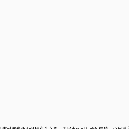
结及查封该党两个银行户头之举，所提出的司法检讨申请，今日被