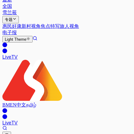
全国
雪兰莪
专题
惠民好康
新村视角
焦点特写
旅人视角
电子报
Light
Theme
Live
TV
BM
EN
中文
தமிழ்
Live
TV