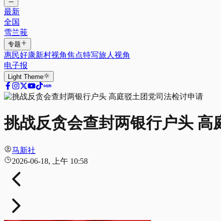
最新
全国
雪兰莪
专题
惠民好康
新村视角
焦点特写
旅人视角
电子报
Light
Theme
挑战反贪会查封两银行户头 高
马新社
2026-06-18, 上午 10:58