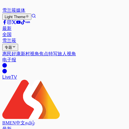
雪兰莪
媒体
Light
Theme
最新
全国
雪兰莪
专题
惠民好康
新村视角
焦点特写
旅人视角
电子报
Live
TV
BM
EN
中文
தமிழ்
最新