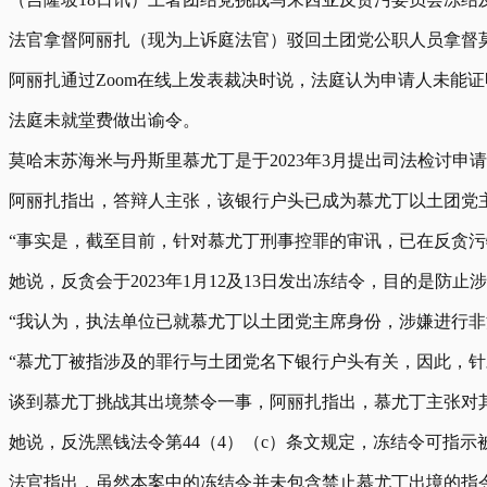
法官拿督阿丽扎（现为上诉庭法官）驳回土团党公职人员拿督
阿丽扎通过Zoom在线上发表裁决时说，法庭认为申请人未
法庭未就堂费做出谕令。
莫哈末苏海米与丹斯里慕尤丁是于2023年3月提出司法检讨
阿丽扎指出，答辩人主张，该银行户头已成为慕尤丁以土团党
“事实是，截至目前，针对慕尤丁刑事控罪的审讯，已在反贪
她说，反贪会于2023年1月12及13日发出冻结令，目的是防
“我认为，执法单位已就慕尤丁以土团党主席身份，涉嫌进行
“慕尤丁被指涉及的罪行与土团党名下银行户头有关，因此，针对
谈到慕尤丁挑战其出境禁令一事，阿丽扎指出，慕尤丁主张对
她说，反洗黑钱法令第44（4）（c）条文规定，冻结令可指
法官指出，虽然本案中的冻结令并未包含禁止慕尤丁出境的指令