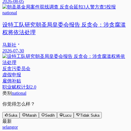
2026-08-05
national
设特工队研究朝圣局皇委会报告 反贪会：涉贪腐滥
权将依法处理
马新社
2026-07-30
反贪污委员会
虚假申报
雇佣补贴
职业赋权计划2.0
类别
national
你觉得怎么样？
Suka
Marah
Sedih
Lucu
Tidak Suka
最新
selangor