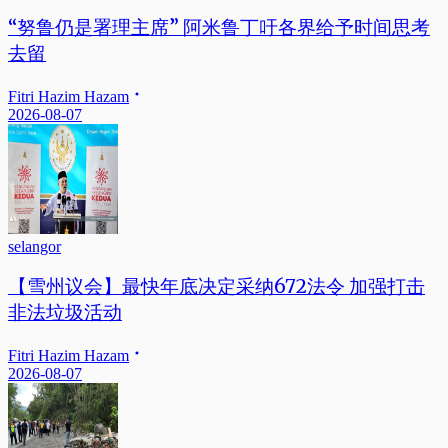
“努鲁仍是署理主席” 阿米鲁丁吁各界给予时间思考
去留
Fitri Hazim Hazam
2026-08-07
selangor
【雪州议会】最快年底决定采纳672法令 加强打击
非法垃圾活动
Fitri Hazim Hazam
2026-08-07