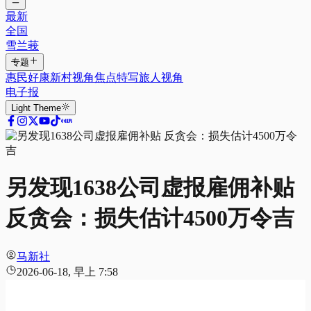
最新
全国
雪兰莪
专题
惠民好康
新村视角
焦点特写
旅人视角
电子报
Light
Theme
另发现1638公司虚报雇佣补贴
反贪会：损失估计4500万令吉
马新社
2026-06-18, 早上 7:58