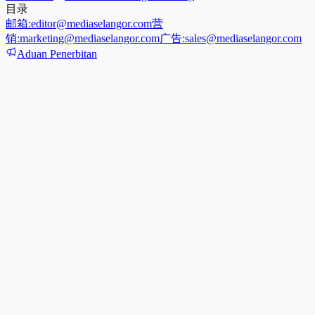
目录
邮箱:
editor@mediaselangor.com
营
销:
marketing@mediaselangor.com
广告:
sales@mediaselangor.com
Aduan Penerbitan