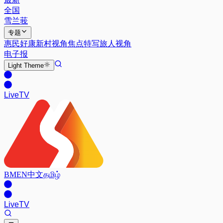
全国
雪兰莪
专题
惠民好康
新村视角
焦点特写
旅人视角
电子报
Light
Theme
Live
TV
BM
EN
中文
தமிழ்
Live
TV