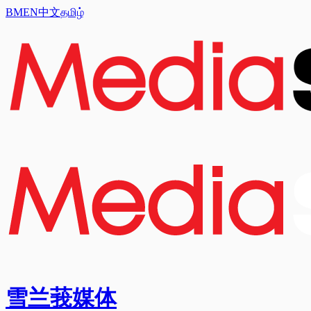
BM
EN
中文
தமிழ்
雪兰莪媒体