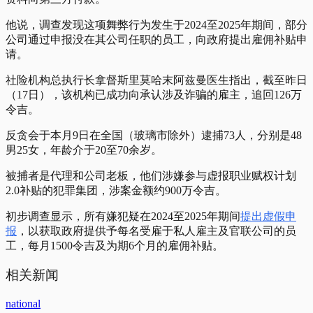
他说，调查发现这项舞弊行为发生于2024至2025年期间，部分
公司通过申报没在其公司任职的员工，向政府提出雇佣补贴申
请。
社险机构总执行长拿督斯里莫哈末阿兹曼医生指出，截至昨日
（17日），该机构已成功向承认涉及诈骗的雇主，追回126万
令吉。
反贪会于本月9日在全国（玻璃市除外）逮捕73人，分别是48
男25女，年龄介于20至70余岁。
被捕者是代理和公司老板，他们涉嫌参与虚报职业赋权计划
2.0补贴的犯罪集团，涉案金额约900万令吉。
初步调查显示，所有嫌犯疑在2024至2025年期间
提出虚假申
报
，以获取政府提供予每名受雇于私人雇主及官联公司的员
工，每月1500令吉及为期6个月的雇佣补贴。
相关新闻
national