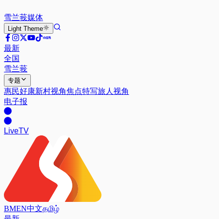
雪兰莪
媒体
Light
Theme
最新
全国
雪兰莪
专题
惠民好康
新村视角
焦点特写
旅人视角
电子报
Live
TV
BM
EN
中文
தமிழ்
最新