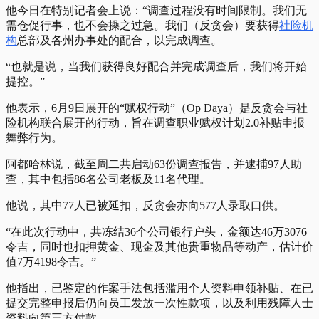
他今日在特别记者会上说：“调查过程没有时间限制。我们无
需仓促行事，也不会操之过急。我们（反贪会）要获得
社险机
构
总部及各州办事处的配合，以完成调查。
“也就是说，当我们获得良好配合并完成调查后，我们将开始
提控。”
他表示，6月9日展开的“赋权行动”（Op Daya）是反贪会与社
险机构联合展开的行动，旨在调查职业赋权计划2.0补贴申报
舞弊行为。
阿都哈林说，截至周二共启动63份调查报告，并逮捕97人助
查，其中包括86名公司老板及11名代理。
他说，其中77人已被延扣，反贪会亦向577人录取口供。
“在此次行动中，共冻结36个公司银行户头，金额达46万3076
令吉，同时也扣押黄金、现金及其他贵重物品等动产，估计价
值7万4198令吉。”
他指出，已鉴定的作案手法包括滥用个人资料申领补贴、在已
提交完整申报后仍向员工发放一次性款项，以及利用残障人士
资料向第三方付款。