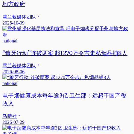
地方政府
雪兰莪媒体团队
2025-10-09
national
“獠牙行动”连破两案 起1270万令吉走私烟品捕8人
雪兰莪媒体团队
2026-08-06
national
电子烟健康成本每年逾3亿 卫生部：远超于国产税
收入
马新社
2026-07-29