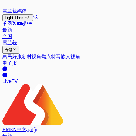
雪兰莪
媒体
Light
Theme
最新
全国
雪兰莪
专题
惠民好康
新村视角
焦点特写
旅人视角
电子报
Live
TV
BM
EN
中文
தமிழ்
最新