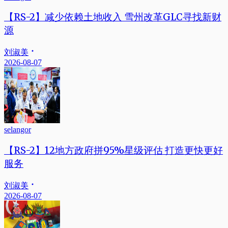
【RS-2】减少依赖土地收入 雪州改革GLC寻找新财
源
刘淑美
2026-08-07
selangor
【RS-2】12地方政府拼95%星级评估 打造更快更好
服务
刘淑美
2026-08-07