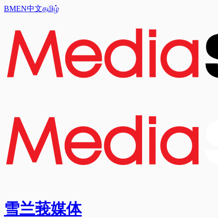
BM
EN
中文
தமிழ்
雪兰莪媒体