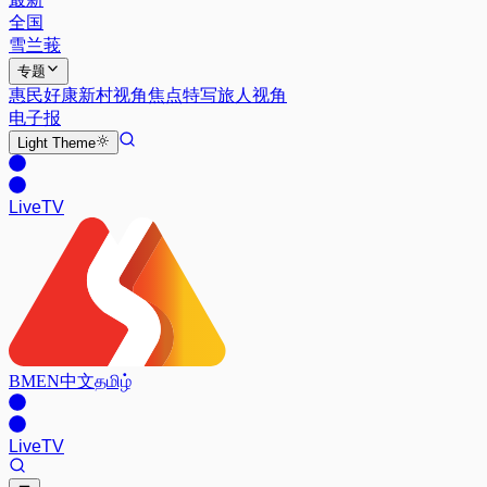
全国
雪兰莪
专题
惠民好康
新村视角
焦点特写
旅人视角
电子报
Light
Theme
Live
TV
BM
EN
中文
தமிழ்
Live
TV