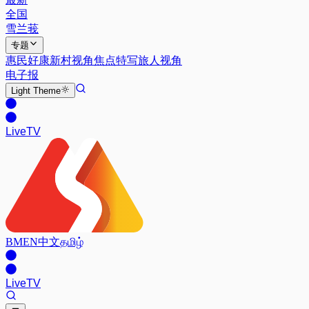
全国
雪兰莪
专题
惠民好康
新村视角
焦点特写
旅人视角
电子报
Light
Theme
Live
TV
BM
EN
中文
தமிழ்
Live
TV