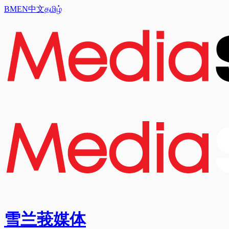
BM
EN
中文
தமிழ்
雪兰莪媒体