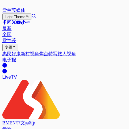
雪兰莪
媒体
Light
Theme
最新
全国
雪兰莪
专题
惠民好康
新村视角
焦点特写
旅人视角
电子报
Live
TV
BM
EN
中文
தமிழ்
最新