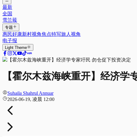
最新
全国
雪兰莪
专题
惠民好康
新村视角
焦点特写
旅人视角
电子报
Light
Theme
【霍尔木兹海峡重开】经济学专
Suhaila Shahrul Annuar
2026-06-19, 凌晨 12:00