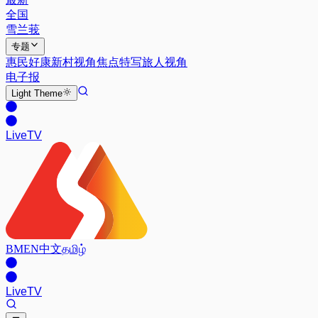
全国
雪兰莪
专题
惠民好康
新村视角
焦点特写
旅人视角
电子报
Light
Theme
Live
TV
BM
EN
中文
தமிழ்
Live
TV