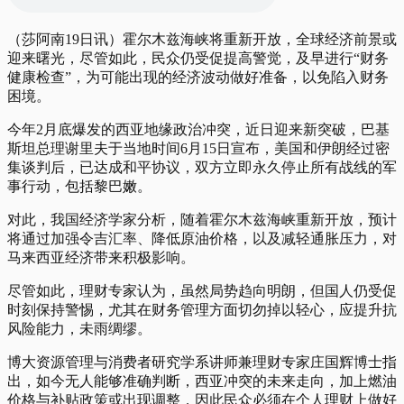
（莎阿南19日讯）霍尔木兹海峡将重新开放，全球经济前景或
迎来曙光，尽管如此，民众仍受促提高警觉，及早进行“财务
健康检查”，为可能出现的经济波动做好准备，以免陷入财务
困境。
今年2月底爆发的西亚地缘政治冲突，近日迎来新突破，巴基
斯坦总理谢里夫于当地时间6月15日宣布，美国和伊朗经过密
集谈判后，已达成和平协议，双方立即永久停止所有战线的军
事行动，包括黎巴嫩。
对此，我国经济学家分析，随着霍尔木兹海峡重新开放，预计
将通过加强令吉汇率、降低原油价格，以及减轻通胀压力，对
马来西亚经济带来积极影响。
尽管如此，理财专家认为，虽然局势趋向明朗，但国人仍受促
时刻保持警惕，尤其在财务管理方面切勿掉以轻心，应提升抗
风险能力，未雨绸缪。
博大资源管理与消费者研究学系讲师兼理财专家庄国辉博士指
出，如今无人能够准确判断，西亚冲突的未来走向，加上燃油
价格与补贴政策或出现调整，因此民众必须在个人理财上做好