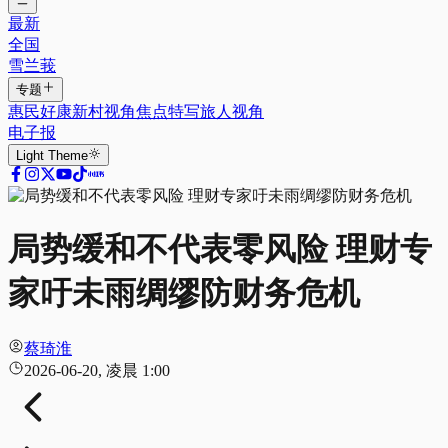
最新
全国
雪兰莪
专题
惠民好康
新村视角
焦点特写
旅人视角
电子报
Light
Theme
局势缓和不代表零风险 理财专
家吁未雨绸缪防财务危机
蔡琦淮
2026-06-20, 凌晨 1:00