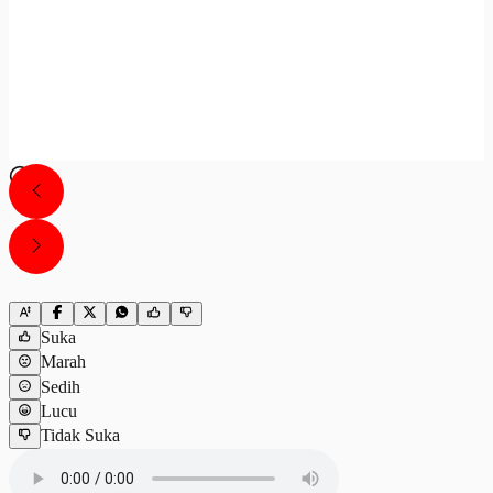
Suka
Marah
Sedih
Lucu
Tidak Suka