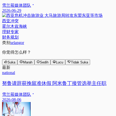
雪兰莪媒体团队
2026-06-29
西亚冲突
霍尔木兹海峡
理财专家
财务规划
类别
selangor
你觉得怎么样？
Suka
Marah
Sedih
Lucu
Tidak Suka
最新
national
努鲁请辞获挽留准休假 阿米鲁丁接管选举主任职
雪兰莪媒体团队
2026-08-06