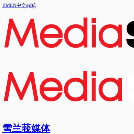
BM
EN
中文
தமிழ்
雪兰莪媒体