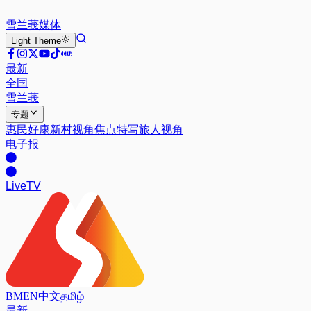
雪兰莪
媒体
Light
Theme
最新
全国
雪兰莪
专题
惠民好康
新村视角
焦点特写
旅人视角
电子报
Live
TV
BM
EN
中文
தமிழ்
最新