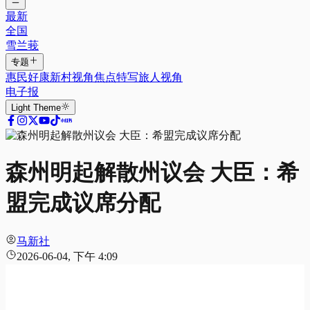
最新
全国
雪兰莪
专题
惠民好康
新村视角
焦点特写
旅人视角
电子报
Light
Theme
森州明起解散州议会 大臣：希
盟完成议席分配
马新社
2026-06-04, 下午 4:09