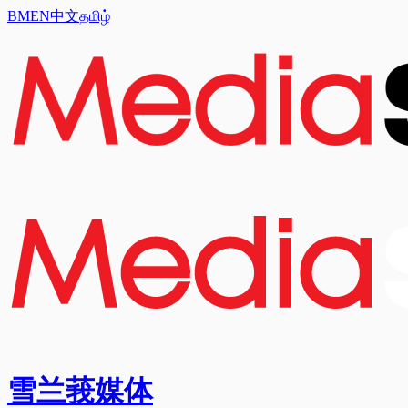
BM
EN
中文
தமிழ்
雪兰莪媒体