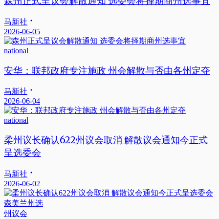
森州正式呈议会解散通知 选委会将择期商州选事宜
马新社
2026-06-05
national
安华：联邦政府专注施政 州会解散与否由各州定夺
马新社
2026-06-04
national
柔州议长确认622州议会取消 解散议会通知今正式
呈选委会
马新社
2026-06-02
森美兰州选
州议会