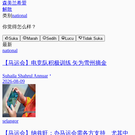
森美兰希盟
解散
类别
national
你觉得怎么样？
Suka
Marah
Sedih
Lucu
Tidak Suka
最新
national
【马运会】电竞队积极训练 矢为雪州摘金
Suhaila Shahrul Annuar
2026-08-09
selangor
【马运会】纳兹旺：办马运会需各方支持 尤其中