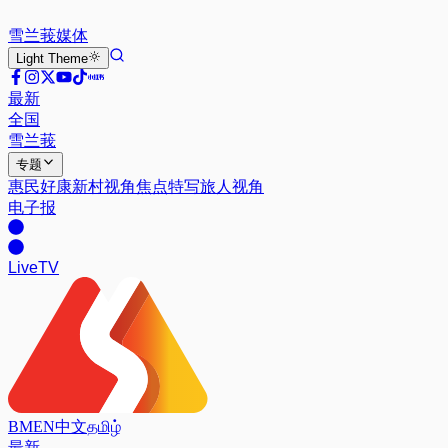
雪兰莪
媒体
Light
Theme
最新
全国
雪兰莪
专题
惠民好康
新村视角
焦点特写
旅人视角
电子报
Live
TV
BM
EN
中文
தமிழ்
最新