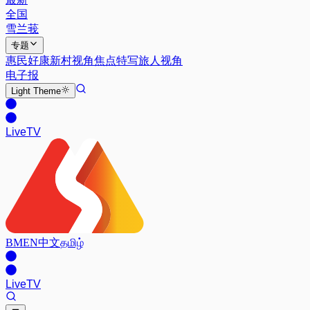
全国
雪兰莪
专题
惠民好康
新村视角
焦点特写
旅人视角
电子报
Light
Theme
Live
TV
BM
EN
中文
தமிழ்
Live
TV