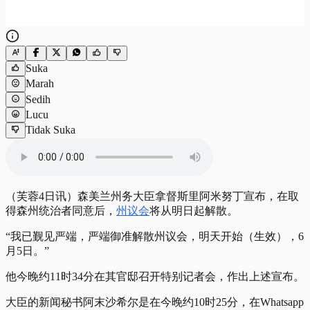
Suka
Marah
Sedih
Lucu
Tidak Suka
（芙蓉4日讯）森美兰州务大臣拿督斯里阿米努丁宣布，在取
得森州统治者同意后，
州议会
将从明日起解散。
“我已觐见严端，严端御准解散州议会，明天开始（生效），6
月5日。”
他今晚约11时34分在其官邸召开特别记者会，作出上述宣布。
大臣的新闻秘书阿末沙希尔是在今晚约10时25分，在Whatsapp