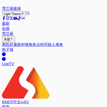
雪兰莪
媒体
Light
Theme
最新
全国
雪兰莪
专题
惠民好康
新村视角
焦点特写
旅人视角
电子报
Live
TV
BM
EN
中文
தமிழ்
最新