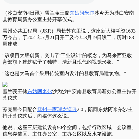
（沙白安南4日讯）雪兰莪王储
东姑阿米尔
沙今天为沙白安南
县教育局新办公室主持开幕仪式。
雪州公共工程局（JKR）局长苏克里说，这座新大楼耗资1693
万令吉，于2021年7月21日开工及今年3月19日竣工，历时183
周建成。
“该项目大胆创新，突出了‘工业设计’的概念，为马来西亚教
育部旗下建筑赋予了独特、清新且现代的视觉形象。”
“这也是大马首个采用传统室内设计的县教育局建筑物。”
雪兰莪王储
东姑阿米尔
沙为沙白安南县教育局新办公室主持开
幕仪式。
苏克里今日配合
雪州一家理念巡展
2.0，陪同东姑阿米尔沙主
持开幕仪式后，向媒体这么说。
他说，这座三层建筑设有90个空间，包括行政区域、会议室、
信息存储区、主任办公室、主办公区以及水箱设施。