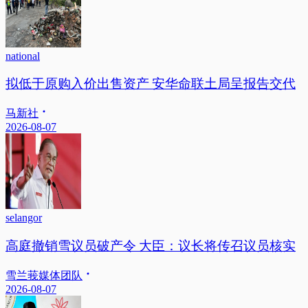
national
拟低于原购入价出售资产 安华命联土局呈报告交代
马新社
2026-08-07
selangor
高庭撤销雪议员破产令 大臣：议长将传召议员核实
雪兰莪媒体团队
2026-08-07