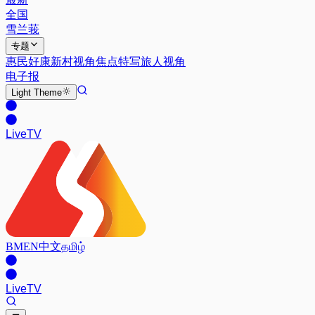
全国
雪兰莪
专题
惠民好康
新村视角
焦点特写
旅人视角
电子报
Light
Theme
Live
TV
BM
EN
中文
தமிழ்
Live
TV