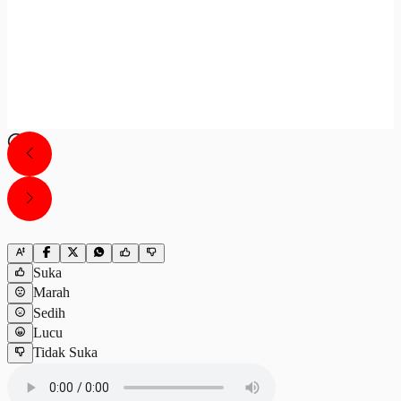
Suka
Marah
Sedih
Lucu
Tidak Suka