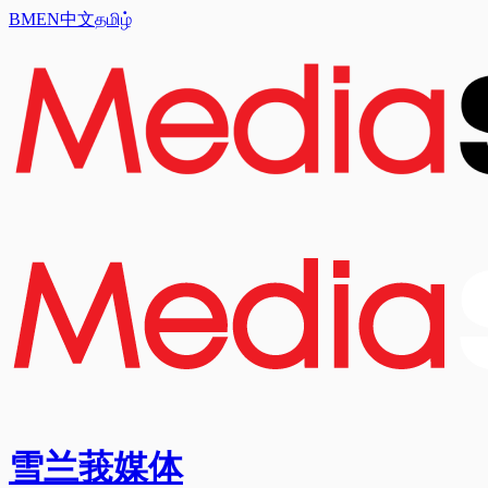
BM
EN
中文
தமிழ்
雪兰莪媒体