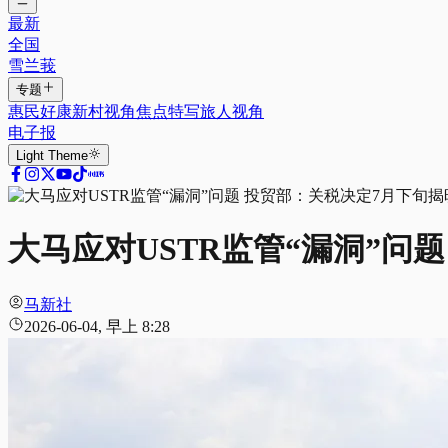
最新
全国
雪兰莪
专题
惠民好康
新村视角
焦点特写
旅人视角
电子报
Light
Theme
大马应对USTR监管“漏洞”问
马新社
2026-06-04, 早上 8:28