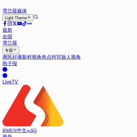
雪兰莪
媒体
Light
Theme
最新
全国
雪兰莪
专题
惠民好康
新村视角
焦点特写
旅人视角
电子报
Live
TV
BM
EN
中文
தமிழ்
最新