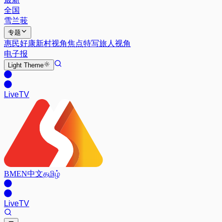
全国
雪兰莪
专题
惠民好康
新村视角
焦点特写
旅人视角
电子报
Light
Theme
Live
TV
BM
EN
中文
தமிழ்
Live
TV