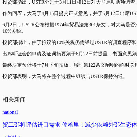
投贸部指出，USTR分别于3月11日和12日对大马启动两项
作为回应，大马于4月15日提交正式意见，并于5月12日出席US
6月2日，USTR公布根据1974年贸易法第301条文，对大马
10%关税。
投贸部指出，由于拟议的10%关税仍需经过USTR的调查程
出席听证会的申请及证词摘要须于6月22日前提呈，书面意见须
最终决定预计将于7月下旬拍板，届时第122条文阐明的临时关税
投贸部表明，大马将在整个过程中继续与USTR保持沟通。
相关新闻
national
贸工部将评估进口需求 佐哈里：减少依赖外部生态