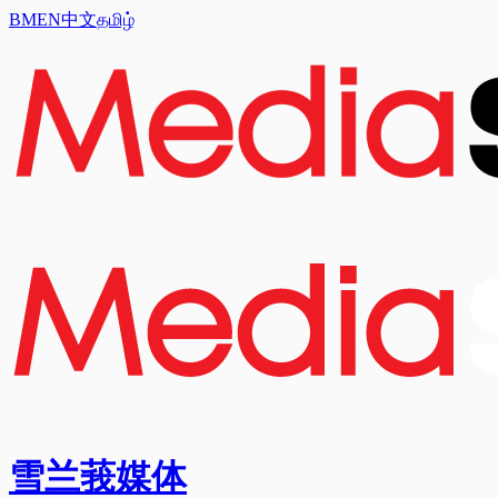
BM
EN
中文
தமிழ்
雪兰莪媒体