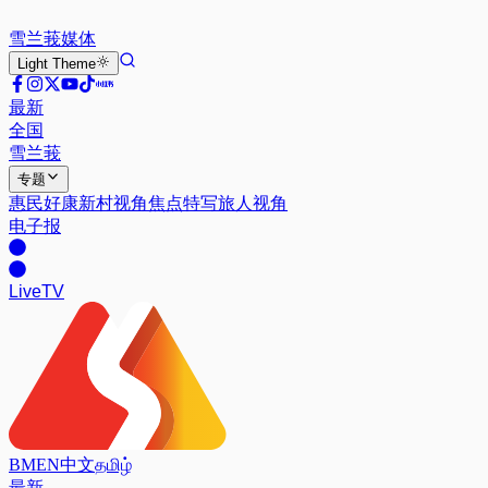
雪兰莪
媒体
Light
Theme
最新
全国
雪兰莪
专题
惠民好康
新村视角
焦点特写
旅人视角
电子报
Live
TV
BM
EN
中文
தமிழ்
最新