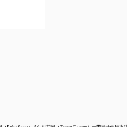
ukit Segar）及达刚花园（Taman Dagang）一带展开