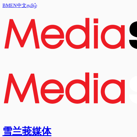
BM
EN
中文
தமிழ்
雪兰莪媒体