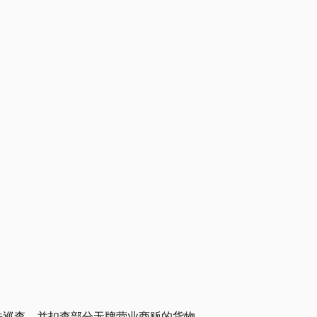
例行执法巡查，并扣查部分无牌营业商贩的货物。