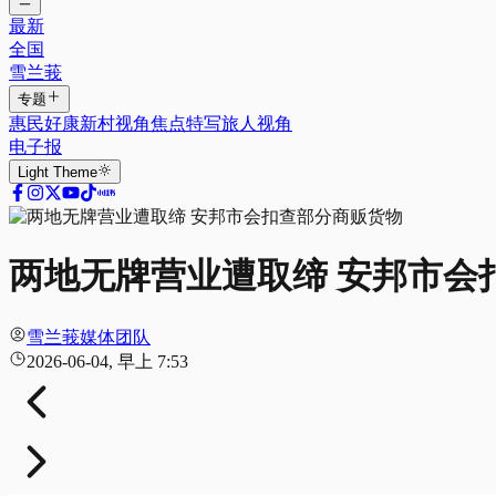
最新
全国
雪兰莪
专题
惠民好康
新村视角
焦点特写
旅人视角
电子报
Light
Theme
两地无牌营业遭取缔 安邦市会
雪兰莪媒体团队
2026-06-04, 早上 7:53