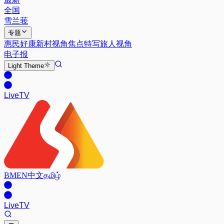
全国
雪兰莪
专题
惠民好康
新村视角
焦点特写
旅人视角
电子报
Light
Theme
Live
TV
BM
EN
中文
தமிழ்
Live
TV