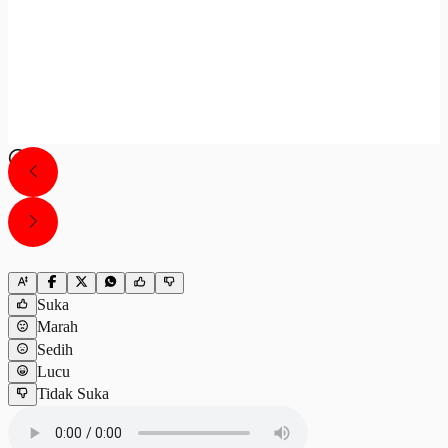
Suka
Marah
Sedih
Lucu
Tidak Suka