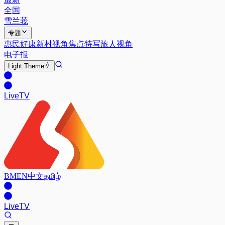
全国
雪兰莪
专题
惠民好康
新村视角
焦点特写
旅人视角
电子报
Light
Theme
Live
TV
BM
EN
中文
தமிழ்
Live
TV