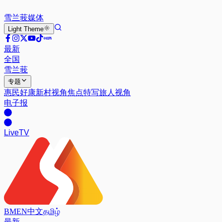
雪兰莪
媒体
Light
Theme
最新
全国
雪兰莪
专题
惠民好康
新村视角
焦点特写
旅人视角
电子报
Live
TV
BM
EN
中文
தமிழ்
最新