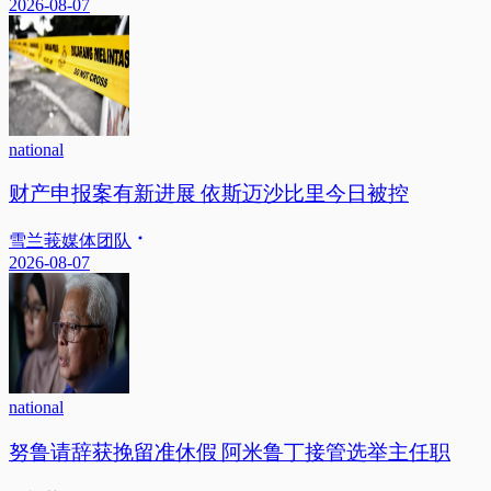
2026-08-07
national
财产申报案有新进展 依斯迈沙比里今日被控
雪兰莪媒体团队
2026-08-07
national
努鲁请辞获挽留准休假 阿米鲁丁接管选举主任职