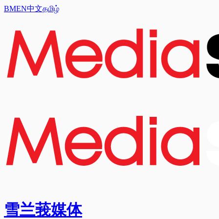
BM
EN
中文
தமிழ்
雪兰莪媒体