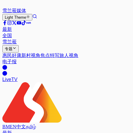
雪兰莪
媒体
Light
Theme
最新
全国
雪兰莪
专题
惠民好康
新村视角
焦点特写
旅人视角
电子报
Live
TV
BM
EN
中文
தமிழ்
最新