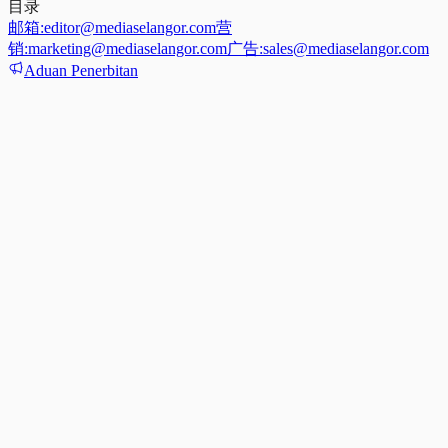
目录
邮箱:
editor@mediaselangor.com
营
销:
marketing@mediaselangor.com
广告:
sales@mediaselangor.com
Aduan Penerbitan