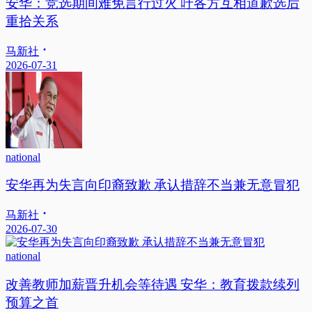
安华：竞选期间难免言行过火 吁各方互相道歉选后
重拾关系
马新社
2026-07-31
national
安华再为失言向印裔致歉 承认措辞不当兼无意冒犯
马新社
2026-07-30
national
改善教师加薪晋升机会等待遇 安华：教育拨款续列
预算之首