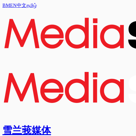
BM
EN
中文
தமிழ்
雪兰莪媒体