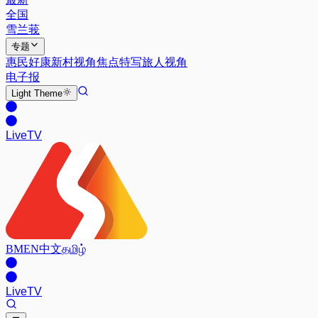
全国
雪兰莪
专题
惠民好康
新村视角
焦点特写
旅人视角
电子报
Light
Theme
Live
TV
BM
EN
中文
தமிழ்
Live
TV