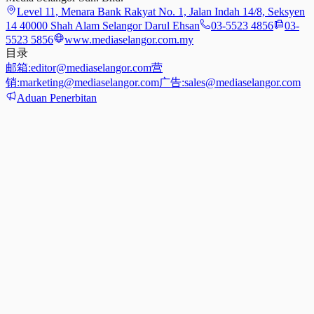
Level 11, Menara Bank Rakyat No. 1, Jalan Indah 14/8, Seksyen
14 40000 Shah Alam Selangor Darul Ehsan
03-5523 4856
03-
5523 5856
www.mediaselangor.com.my
目录
邮箱:
editor@mediaselangor.com
营
销:
marketing@mediaselangor.com
广告:
sales@mediaselangor.com
Aduan Penerbitan