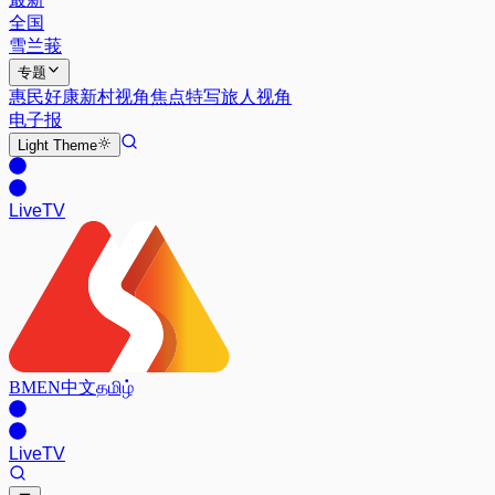
全国
雪兰莪
专题
惠民好康
新村视角
焦点特写
旅人视角
电子报
Light
Theme
Live
TV
BM
EN
中文
தமிழ்
Live
TV