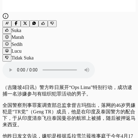
Suka
Marah
Sedih
Lucu
Tidak Suka
（吉隆坡4日讯）警方昨日展开“Ops Lima”特别行动，成功逮
捕一名涉嫌参与有组织犯罪活动的男子。
全国警察刑事罪案调查部总监拿督古玛指出，落网的46岁男嫌
犯是“TR党”（Geng TR）成员，他是在印度及泰国警方的配合
下，于从印度清奈飞往泰国曼谷的航班上被捕，随后被押返马
来西亚。
他昨日发文告说，嫌犯是根据瓜拉雪兰莪推事庭于今年4月17