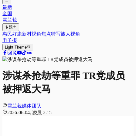
最新
全国
雪兰莪
专题
惠民好康
新村视角
焦点特写
旅人视角
电子报
Light
Theme
涉谋杀抢劫等重罪 TR党成员
被押返大马
雪兰莪媒体团队
2026-06-04, 凌晨 2:15