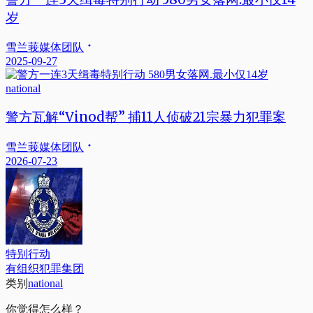
岁
雪兰莪媒体团队
2025-09-27
national
警方瓦解“Vinod帮” 捕11人侦破21宗暴力犯罪案
雪兰莪媒体团队
2026-07-23
特别行动
有组织犯罪集团
类别
national
你觉得怎么样？