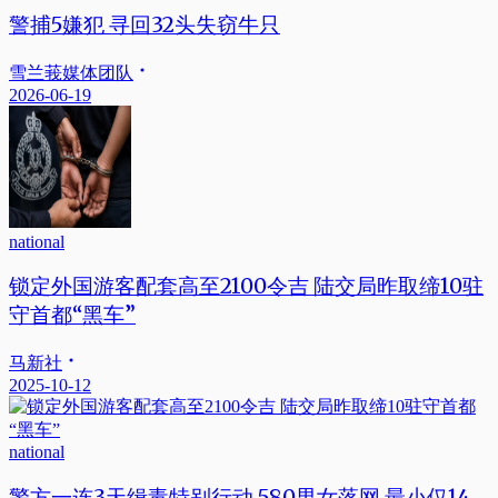
警捕5嫌犯 寻回32头失窃牛只
雪兰莪媒体团队
2026-06-19
national
锁定外国游客配套高至2100令吉 陆交局昨取缔10驻
守首都“黑车”
马新社
2025-10-12
national
警方一连3天缉毒特别行动 580男女落网.最小仅14