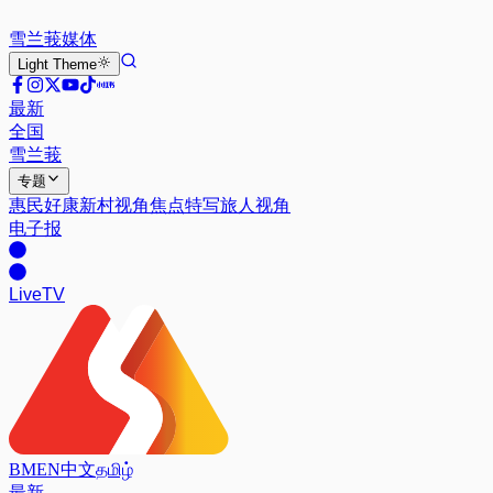
雪兰莪
媒体
Light
Theme
最新
全国
雪兰莪
专题
惠民好康
新村视角
焦点特写
旅人视角
电子报
Live
TV
BM
EN
中文
தமிழ்
最新