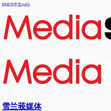
BM
EN
中文
தமிழ்
雪兰莪媒体